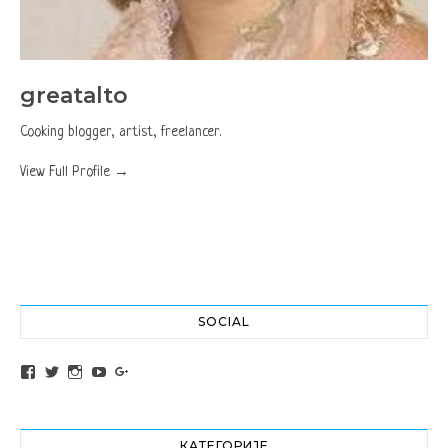
greatalto
Cooking blogger, artist, freelancer.
View Full Profile →
SOCIAL
View altochef’s profile on Facebook
View jovancica73’s profile on Twitter
View jovancica73’s profile on Instagram
View jovancica73’s profile on YouTube
View jovancica73’s profile on Google+
КАТЕГОРИЈЕ