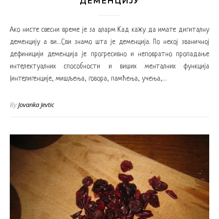
ДЕМЕНЦИЈУ
Ако нисте свесни време је за аларм Кад кажу да имате дигиталну
деменцију а ви…Сви знамо шта је деменција. По некој званичној
дефиницији деменција је прогресивно и неповратно пропадање
интелектуалних способности и виших менталних функција
(интелигенције, мишљења, говора, памћења, учења,…
By
Jovanka Jevtic