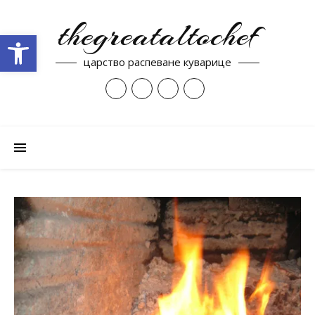
thegreataltochef
Open toolbar
царство распеване куварице