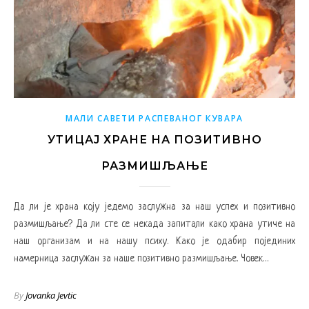
МАЛИ САВЕТИ РАСПЕВАНОГ КУВАРА
УТИЦАЈ ХРАНЕ НА ПОЗИТИВНО
РАЗМИШЉАЊЕ
Да ли је храна коју једемо заслужна за наш успех и позитивно
размишљање? Да ли сте се некада запитали како храна утиче на
наш организам и на нашу психу. Како је одабир појединих
намерница заслужан за наше позитивно размишљање. Човек…
By
Jovanka Jevtic