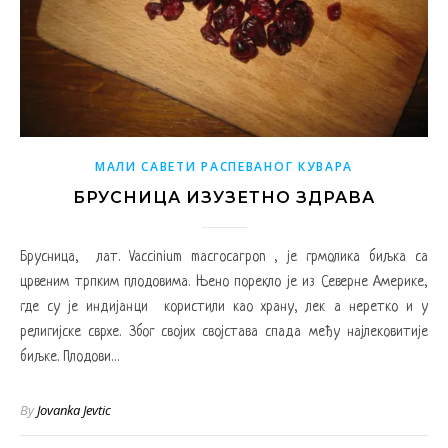
МАЛИ САВЕТИ РАСПЕВАНОГ КУВАРА
БРУСНИЦА ИЗУЗЕТНО ЗДРАВА
Брусница, лат. Vaccinium macrocarpon , је грмолика биљка са
црвеним трпким плодовима. Њено порекло је из Северне Америке,
где су је индијанци користили као храну, лек а неретко и у
религијске сврхе. Због својих својстава спада међу најлековитије
биљке. Плодови…
By
Jovanka Jevtic