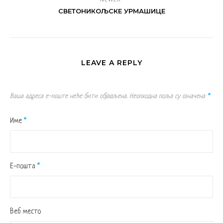
СВЕТОНИКОЉСКЕ УРМАШИЦЕ
LEAVE A REPLY
Ваша адреса е-поште неће бити објављена.
Неопходна поља су означена
*
Име
*
Е-пошта
*
Веб место