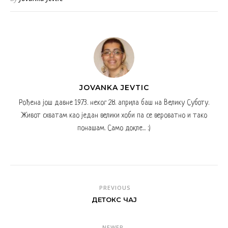
JOVANKA JEVTIC
Рођена још давне 1973. неког 28. априла баш на Велику Суботу.
Живот схватам као један велики хоби па се вероватно и тако
понашам. Само докле... :)
PREVIOUS
ДЕТОКС ЧАЈ
NEWER