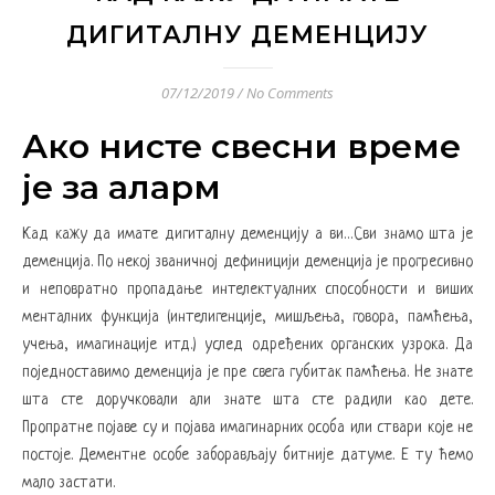
ДИГИТАЛНУ ДЕМЕНЦИЈУ
07/12/2019
/
No Comments
Ако нисте свесни време
је за аларм
Кад кажу да имате дигиталну деменцију а ви…Сви знамо шта је
деменција. По некој званичној дефиницији деменција је прогресивно
и неповратно пропадање интелектуалних способности и виших
менталних функција (интелигенције, мишљења, говора, памћења,
учења, имагинације итд.) услед одређених органских узрока. Да
поједноставимо деменција је пре свега губитак памћења. Не знате
шта сте доручковали али знате шта сте радили као дете.
Пропратне појаве су и појава имагинарних особа или ствари које не
постоје. Дементне особе заборављају битније датуме. Е ту ћемо
мало застати.