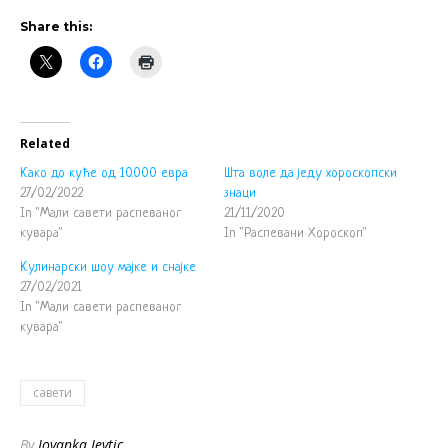
Share this:
Related
Како до куће од 10.000 евра
Шта воле да једу хороскопски
27/02/2022
знаци
In "Мали савети распеваног
21/11/2020
кувара"
In "Распевани Хороскоп"
Кулинарски шоу мајке и снајке
27/02/2021
In "Мали савети распеваног
кувара"
савети
By
Jovanka Jevtic