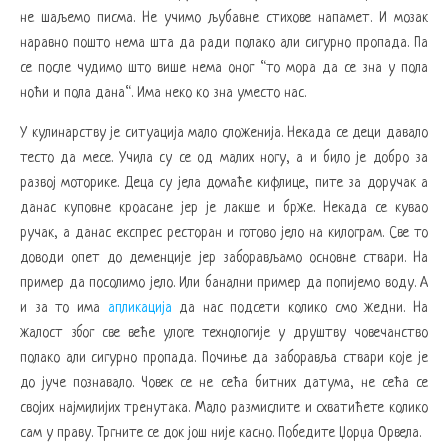
не шаљемо писма. Не учимо љубавне стихове напамет. И мозак
наравно пошто нема шта да ради полако али сигурно пропада. Па
се после чудимо што више нема оног “то мора да се зна у пола
ноћи и пола дана“. Има неко ко зна уместо нас.
У кулинарству је ситуација мало сложенија. Некада се деци давало
тесто да месе. Учила су се од малих ногу, а и било је добро за
развој моторике. Деца су јела домаће кифлице, пите за доручак а
данас куповне кроасане јер је лакше и брже. Некада се кувао
ручак, а данас експрес ресторан и готово јело на килограм. Све то
доводи опет до деменције јер заборављамо основне ствари. На
пример да посолимо јело. Или банални пример да попијемо воду. А
и за то има
апликација
да нас подсети колико смо жедни. На
жалост због све веће улоге технологије у друштву човечанство
полако али сигурно пропада. Почиње да заборавља ствари које је
до јуче познавало. Човек се не сећа битних датума, не сећа се
својих најмилијих тренутака. Мало размислите и схватићете колико
сам у праву. Тргните се док још није касно. Победите Џорџа Орвела.