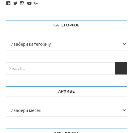
View altochef’s profile on Facebook
View jovancica73’s profile on Twitter
View jovancica73’s profile on Instagram
View jovancica73’s profile on YouTube
View jovancica73’s profile on Google+
КАТЕГОРИЈЕ
Категорије
АРХИВЕ
Архиве