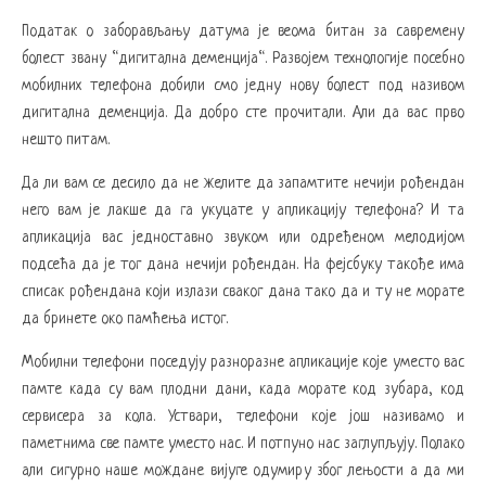
Податак о заборављању датума је веома битан за савремену
болест звану “дигитална деменција“. Развојем технологије посебно
мобилних телефона добили смо једну нову болест под називом
дигитална деменција. Да добро сте прочитали. Али да вас прво
нешто питам.
Да ли вам се десило да не желите да запамтите нечији рођендан
него вам је лакше да га укуцате у апликацију телефона? И та
апликација вас једноставно звуком или одређеном мелодијом
подсећа да је тог дана нечији рођендан. На фејсбуку такође има
списак рођендана који излази сваког дана тако да и ту не морате
да бринете око памћења истог.
Мобилни телефони поседују разноразне апликације које уместо вас
памте када су вам плодни дани, када морате код зубара, код
сервисера за кола. Уствари, телефони које још називамо и
паметнима све памте уместо нас. И потпуно нас заглупљују. Полако
али сигурно наше мождане вијуге одумиру због лењости а да ми