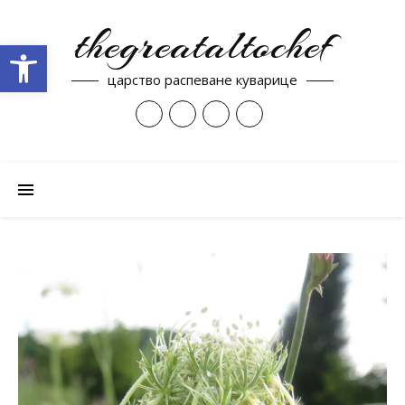
thegreataltochef
Open toolbar
царство распеване куварице