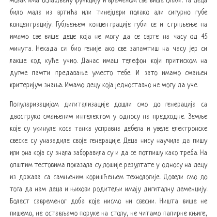
мозак има ослабљену функцију и временом све више слаби. Та деца
било мала из вртића или тинејџери полако али сигурно губе
концентрацију. Губљењем концентрације губи се и стрпљење па
имамо све више деце која не могу да се сврте на часу од 45
минута. Некада си био геније ако све запамтиш на часу јер си
лакше код куће учио. Данас имаш телефон који притиском на
дугме памти предавање уместо тебе. И зато имамо смањен
критеријум знања. Имамо децу која једноставно не могу да уче.
Популаризацијом дигитализације дошли смо до генерација са
двоструко смањеним интелектом у односу на предходне. Земље
које су укинуле коса танка усправна дебела и увеле електронске
свеске су уназадиле своје генерације. Деца нису научила да пишу
или она која су знала заборавила су и да се потпишу како треба. На
општим тестовима показала су лошије резултате у односу на децу
из држава са самњеним коришћењем технологије. Довели смо до
тога да нам деца и њихови родитељи имају дигиталну деменцију.
Болест савременог доба које нисмо ни свесни. Ништа више не
пишемо, не остављамо поруке на столу, не читамо папирне књиге,