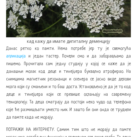
кад кажу да имате дигиталну деменцију
Данас ретко ко памти. Нема потребе јер ту је свемогућа
апликација
и један тастер. Почели смо и да заборављамо да
пишемо. Прочитала сам једну студију у којој се каже да је
данашњи мозак код деце и тинејџера буквално атрофирао. На
снимцима магнетних резонанци и скенера се јасно виде делови
мозга који су смањени и то баш доста. Установљено је да је то код
деце и тинејџера који се превише ослањају на савремену
технологију. Та деца сматрају да постоји неко чудо од телефона
које ће размишљати уместо њих. И зашто би они онда се трудили
да памте када не морају.
ПОТРАЖИ НА ИНТЕРНЕТУ. Самим тим што не морају да памте