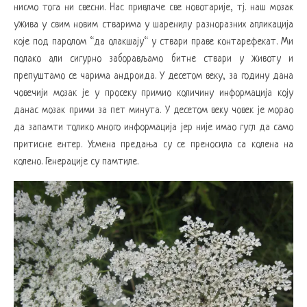
нисмо тога ни свесни. Нас привлаче све новотарије, тј. наш мозак
ужива у свим новим стварима у шаренилу разноразних апликација
које под паролом “да олакшају“ у ствари праве контарефекат. Ми
полако али сигурно заборављамо битне ствари у животу и
препуштамо се чарима андроида. У десетом веку, за годину дана
човечији мозак је у просеку примио количину информација коју
данас мозак прими за пет минута. У десетом веку човек је морао
да запамти толико много информација јер није имао гугл да само
притисне ентер. Усмена предања су се преносила са колена на
колено. Генерације су памтиле.