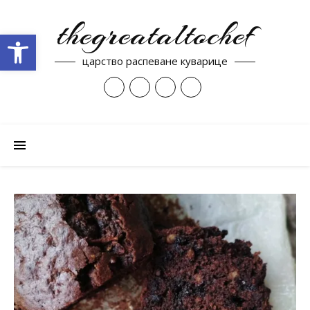
thegreataltochef
Open toolbar
царство распеване куварице