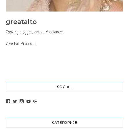
greatalto
Cooking blogger, artist, freelancer.
View Full Profile →
SOCIAL
View altochef’s profile on Facebook
View jovancica73’s profile on Twitter
View jovancica73’s profile on Instagram
View jovancica73’s profile on YouTube
View jovancica73’s profile on Google+
КАТЕГОРИЈЕ