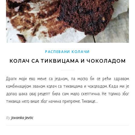
РАСПЕВАНИ КОЛАЧИ
КОЛАЧ СА ТИКВИЦАМА И ЧОКОЛАДОМ
Драги моји ево мене са једном, па могло би се рећи здравом
комбинацијом званом колач са тиквицама и чоколадом. Када ми је
допао шака овај рецепт била сам мало скептична. Не толико због
тиквица него више због начина припреме. Тиквице…
By
Jovanka Jevtic