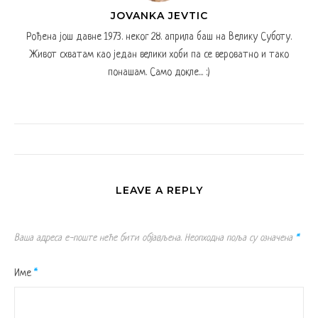
JOVANKA JEVTIC
Рођена још давне 1973. неког 28. априла баш на Велику Суботу.
Живот схватам као један велики хоби па се вероватно и тако
понашам. Само докле... :)
LEAVE A REPLY
Ваша адреса е-поште неће бити објављена.
Неопходна поља су означена
*
Име
*