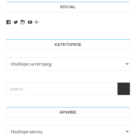
SOCIAL
View altochef’s profile on Facebook
View jovancica73’s profile on Twitter
View jovancica73’s profile on Instagram
View jovancica73’s profile on YouTube
View jovancica73’s profile on Google+
КАТЕГОРИЈЕ
Категорије
АРХИВЕ
Архиве