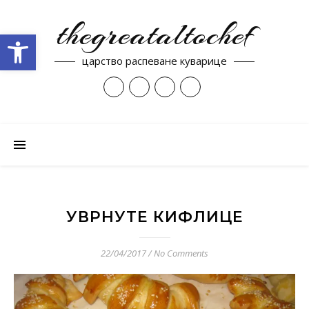
thegreataltochef
Open toolbar
царство распеване куварице
УВРНУТЕ КИФЛИЦЕ
22/04/2017
/
No Comments