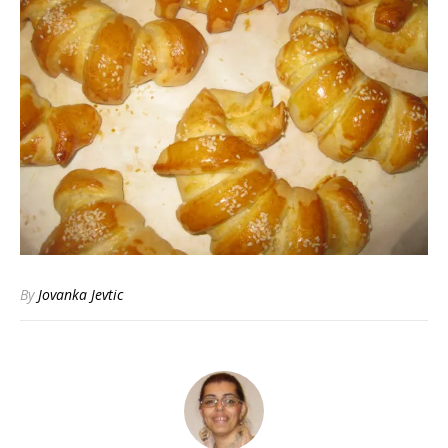
By
Jovanka Jevtic