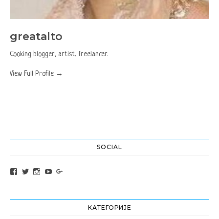
greatalto
Cooking blogger, artist, freelancer.
View Full Profile →
SOCIAL
View altochef’s profile on Facebook
View jovancica73’s profile on Twitter
View jovancica73’s profile on Instagram
View jovancica73’s profile on YouTube
View jovancica73’s profile on Google+
КАТЕГОРИЈЕ