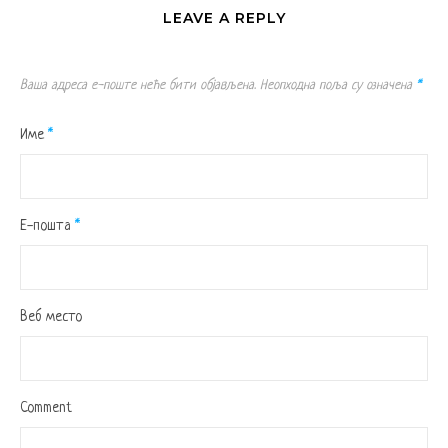
LEAVE A REPLY
Ваша адреса е-поште неће бити објављена.
Неопходна поља су означена
*
Име
*
Е-пошта
*
Веб место
Comment