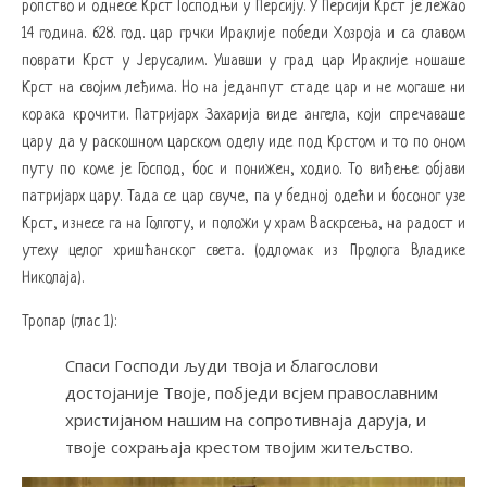
ропство и однесе Крст Господњи у Персију. У Персији Крст је лежао
14 година. 628. год. цар грчки Ираклије победи Хозроја и са славом
поврати Крст у Јерусалим. Ушавши у град цар Ираклије ношаше
Крст на својим леђима. Но на једанпут стаде цар и не могаше ни
корака крочити. Патријарх Захарија виде ангела, који спречаваше
цару да у раскошном царском оделу иде под Крстом и то по оном
путу по коме је Господ, бос и понижен, ходио. То виђење објави
патријарх цару. Тада се цар свуче, па у бедној одећи и босоног узе
Крст, изнесе га на Голготу, и положи у храм Васкрсења, на радост и
утеху целог хришћанског света. (одломак из Пролога Владике
Николаја).
Тропар (глас 1):
Спаси Господи људи твоја и благослови
достојаније Твоје, побједи всјем православним
христијаном нашим на сопротивнаја даруја, и
твоје сохрањаја крестом твојим житељство.