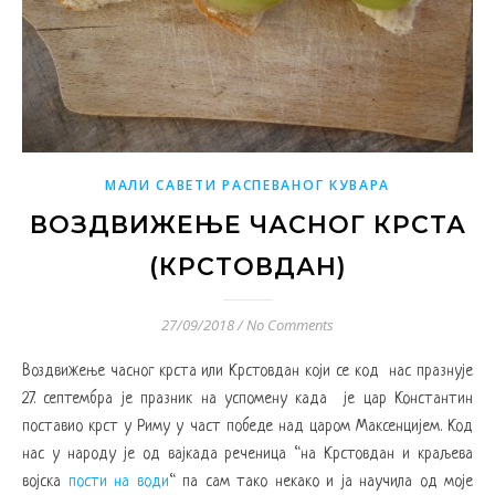
МАЛИ САВЕТИ РАСПЕВАНОГ КУВАРА
ВОЗДВИЖЕЊЕ ЧАСНОГ КРСТА
(КРСТОВДАН)
27/09/2018
/
No Comments
Воздвижење часног крста или Крстовдан који се код нас празнује
27. септембра је празник на успомену када је цар Константин
поставио крст у Риму у част победе над царом Максенцијем. Код
нас у народу је од вајкада реченица “на Крстовдан и краљева
војска
пости на води
“ па сам тако некако и ја научила од моје