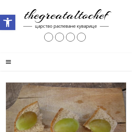
thegreataltochef
Open toolbar
царство распеване куварице