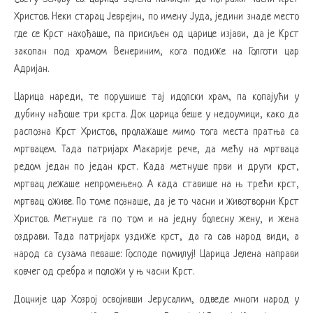
Христов. Неки старац Јеврејин, по имену Јуда, једини знаде место
где се Крст нахођаше, па присиљен од царице изјави, да је Крст
закопан под храмом Венериним, кога подиже на Голготи цар
Адријан.
Царица нареди, те порушише тај идолски храм, па копајући у
дубину нађоше три крста. Док царица беше у недоумици, како да
распозна Крст Христов, пролажаше мимо тога места пратња са
мртвацем. Тада патријарх Макарије рече, да мећу на мртваца
редом један по један крст. Када метнуше први и други крст,
мртвац лежаше непромењено. А када ставише на њ трећи крст,
мртвац оживе. По томе познаше, да је то часни и животворни Крст
Христов. Метнуше га по том и на једну болесну жену, и жена
оздрави. Тада патријарх уздиже крст, да га сав народ види, а
народ са сузама певаше: Господе помилуј! Царица Јелена направи
ковчег од сребра и положи у њ часни Крст.
Доцније цар Хозрој освојивши Јерусалим, одведе многи народ у