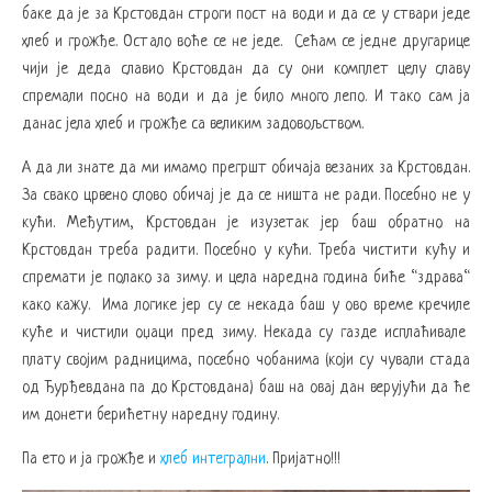
баке да је за Крстовдан строги пост на води и да се у ствари једе
хлеб и грожђе. Остало воће се не једе. Сећам се једне другарице
чији је деда славио Крстовдан да су они комплет целу славу
спремали посно на води и да је било много лепо. И тако сам ја
данас јела хлеб и грожђе са великим задовољством.
А да ли знате да ми имамо прегршт обичаја везаних за Крстовдан.
За свако црвено слово обичај је да се ништа не ради. Посебно не у
кући. Међутим, Крстовдан је изузетак јер баш обратно на
Крстовдан треба радити. Посебно у кући. Треба чистити кућу и
спремати је полако за зиму. и цела наредна година биће “здрава“
како кажу. Има логике јер су се некада баш у ово време кречиле
куће и чистили оџаци пред зиму. Некада су газде исплаћивале
плату својим радницима, посебно чобанима (који су чували стада
од Ђурђевдана па до Крстовдана) баш на овај дан верујући да ће
им донети берићетну наредну годину.
Па ето и ја грожђе и
хлеб интегрални
. Пријатно!!!