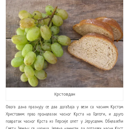
Крстовдан
Овога дана празнују се два догађаја у вези са часним Крстом
Христовим: прво проналазак часног Крста на Голготи, и друго
повратак часног Крста из Персије опет у Јерусалим. Обилазећи
Свету Земљу св. царица Јелена намисли да потражи часни Крст