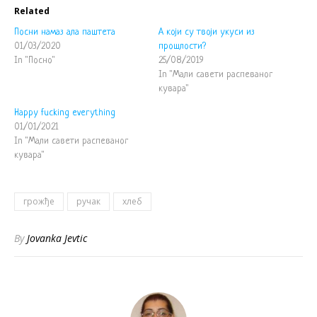
Related
Посни намаз ала паштета
А који су твоји укуси из
01/03/2020
прошлости?
In "Посно"
25/08/2019
In "Мали савети распеваног
кувара"
Happy fucking everything
01/01/2021
In "Мали савети распеваног
кувара"
грожђе
ручак
хлеб
By
Jovanka Jevtic