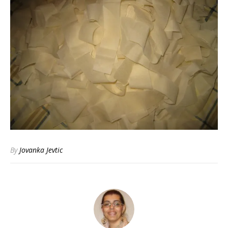
By
Jovanka Jevtic