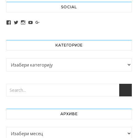
SOCIAL
View altochef’s profile on Facebook
View jovancica73’s profile on Twitter
View jovancica73’s profile on Instagram
View jovancica73’s profile on YouTube
View jovancica73’s profile on Google+
КАТЕГОРИЈЕ
Категорије
АРХИВЕ
Архиве