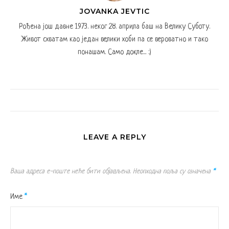
JOVANKA JEVTIC
Рођена још давне 1973. неког 28. априла баш на Велику Суботу.
Живот схватам као један велики хоби па се вероватно и тако
понашам. Само докле... :)
LEAVE A REPLY
Ваша адреса е-поште неће бити објављена.
Неопходна поља су означена
*
Име
*