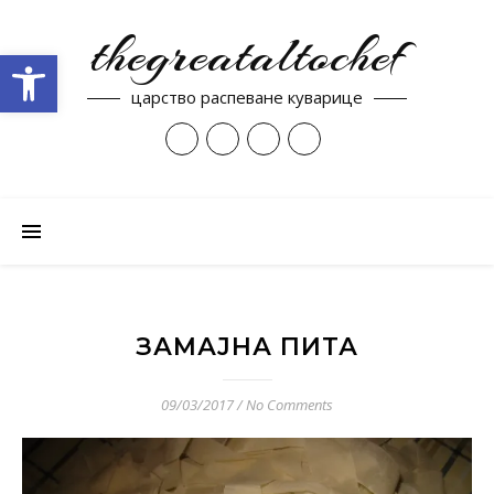
thegreataltochef
Open toolbar
царство распеване куварице
ЗАМАЈНА ПИТА
09/03/2017
/
No Comments