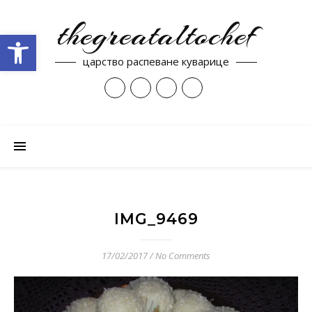
thegreataltochef
Open toolbar
царство распеване куварице
IMG_9469
17/02/2017
/
No Comments