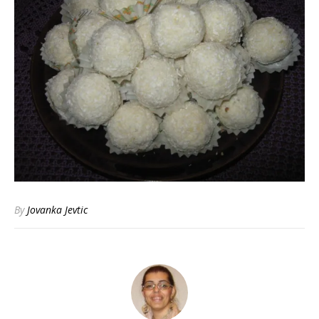
By
Jovanka Jevtic