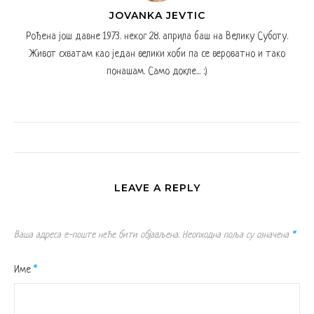
JOVANKA JEVTIC
Рођена још давне 1973. неког 28. априла баш на Велику Суботу.
Живот схватам као један велики хоби па се вероватно и тако
понашам. Само докле... :)
LEAVE A REPLY
Ваша адреса е-поште неће бити објављена.
Неопходна поља су означена
*
Име
*