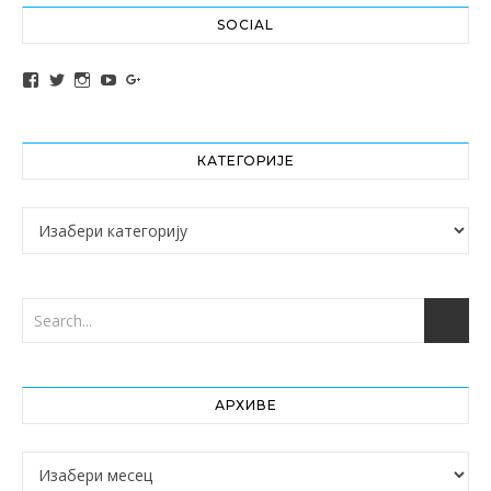
SOCIAL
View altochef’s profile on Facebook
View jovancica73’s profile on Twitter
View jovancica73’s profile on Instagram
View jovancica73’s profile on YouTube
View jovancica73’s profile on Google+
КАТЕГОРИЈЕ
Категорије
АРХИВЕ
Архиве