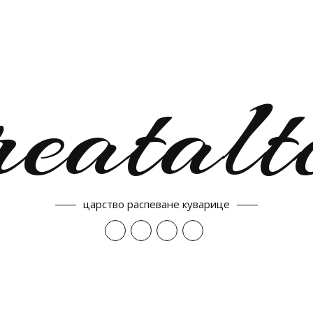
reatalt
царство распеване куварице