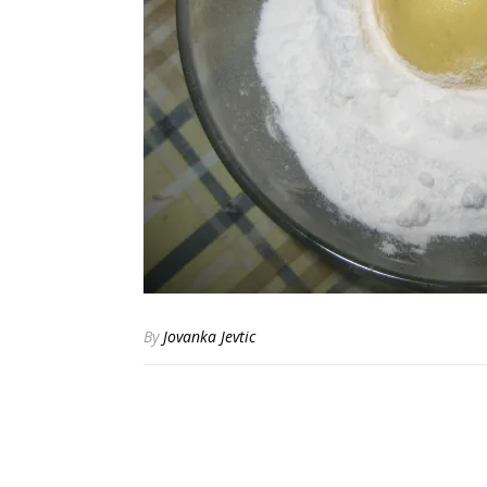
By
Jovanka Jevtic