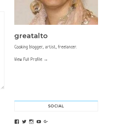
greatalto
Cooking blogger, artist, freelancer.
View Full Profile →
SOCIAL
View altochef’s profile on Facebook
View jovancica73’s profile on Twitter
View jovancica73’s profile on Instagram
View jovancica73’s profile on YouTube
View jovancica73’s profile on Google+