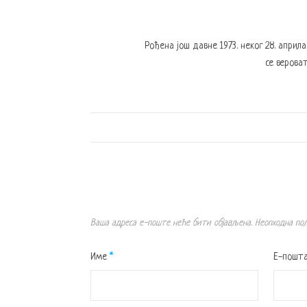
Рођена још давне 1973. неког 28. април
се вероват
Ваша адреса е-поште неће бити објављена.
Неопходна по
Име
*
Е-пошт