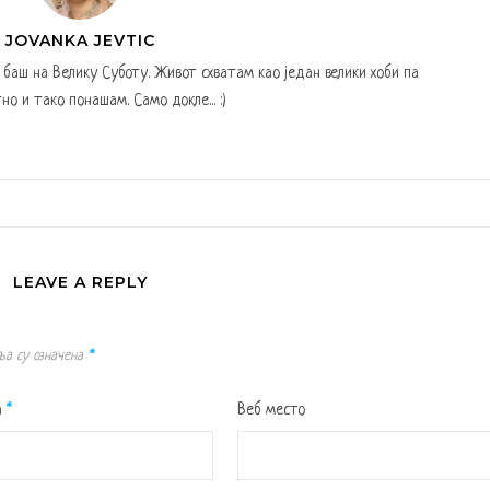
JOVANKA JEVTIC
а баш на Велику Суботу. Живот схватам као један велики хоби па
но и тако понашам. Само докле... :)
LEAVE A REPLY
ља су означена
*
а
*
Веб место