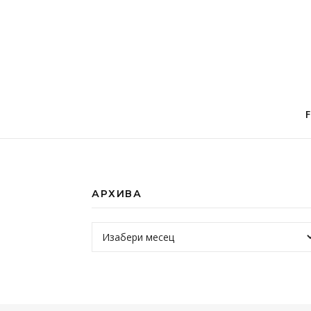
F
АРХИВА
Архива