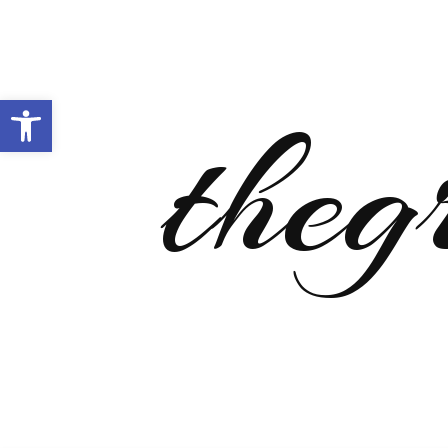
Open toolbar
theg