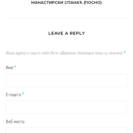
МАНАСТИРСКИ СПАНАЋ (ПОСНО)
LEAVE A REPLY
Ваша адреса е-поште неће бити објављена.
Неопходна поља су означена
*
Име
*
Е-пошта
*
Веб место