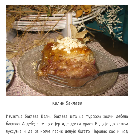
Калин баклава
Изузетна баклава Калин баклава што на турском значи дебела
баклава. А дебела се зове јер иде доста ораха. Врло је да кажем
луксузна и да се исече парче делује богато. Наравно као и код