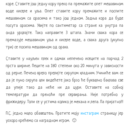
коре. Ставите још једну кору преко па премажите опет мешавином
воде киселе и уља. Опет ставите кору премажите и поспите
мешавином са орасима и тако још једном. Задња кора да буде
посута орасима. Увијте по сантиметар са стране ка унутра па
онда уролајте. Тако направите 3 штапа. Значи свака кора се
премазује мешавином уља и киселе воде, а свака друга (укупно
три) се посипа мешавином од ораха.
Ставите у науљен плех и одмах непечено исеците на парчад 2
прста ширине. Пеците на 180 степени око 20 минута у зависности
од рерне. Печено врело прелијте сирупом хладним. Учиниће вам се
да је пуно сирупа али видећете јако брзо ће буквално баклава све
да упије тако да неће ни да цури. Оставите на собној
температури да преноћи пре сервирања. Није потребно у
фрижидеру. Топи се у устима колико је мекана и лепа. Па пријатно!!!
П.С. једно мало обавештењ. Пратите моју
инстаграм
страницу јер
ускоро крећемо са наградном игром. 🙂