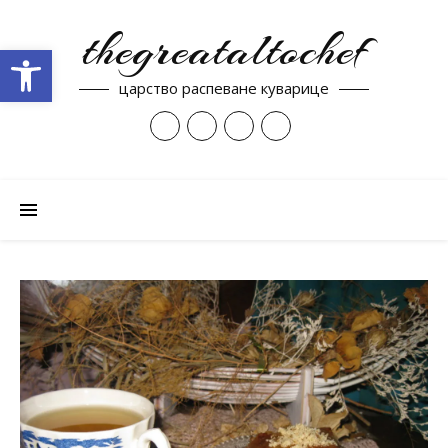
thegreataltochef
Open toolbar
царство распеване куварице