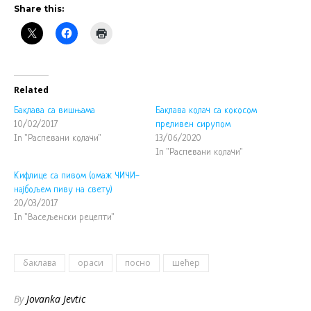
Share this:
Related
Баклава са вишњама
Баклава колач са кокосом
10/02/2017
преливен сирупом
In "Распевани колачи"
13/06/2020
In "Распевани колачи"
Кифлице са пивом (омаж ЧИЧИ-
најбољем пиву на свету)
20/03/2017
In "Васељенски рецепти"
баклава
ораси
посно
шећер
By
Jovanka Jevtic