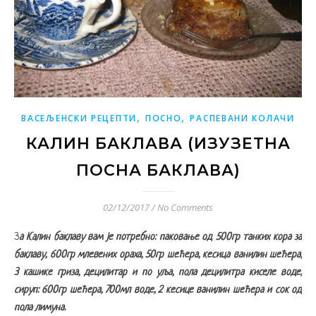
,
,
ВАСЕЉЕНСКИ РЕЦЕПТИ
ПОСНО
РАСПЕВАНИ КОЛАЧИ
КАЛИН БАКЛАВА (ИЗУЗЕТНА
ПОСНА БАКЛАВА)
02/12/2017
/
No Comments
За Калин баклаву вам је потребно: паковање од 500гр танких кора за
баклаву, 600гр млевених ораха, 50гр шећера, кесица ванилин шећера,
3 кашике гриза, децилитар и по уља, пола децилитра киселе воде,
сируп: 600гр шећера, 700мл воде, 2 кесице ванилин шећера и сок од
пола лимуна.