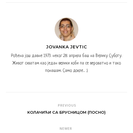
JOVANKA JEVTIC
Рођена још давне 1973. неког 28. априла баш на Велику Суботу.
Живот схватам као један велики хоби па се вероватно и тако
понашам. Само докле... :)
PREVIOUS
КОЛАЧИЋИ СА БРУСНИЦОМ (ПОСНО)
NEWER