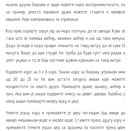
многих других баклава и овде можете мало експериментисати, па
на пример уместо половине ораха можете ставити и млевене
лешнике. Није компликована за спремање.
Као прво скувајте сируп јер он мора потпуно да се охлади. Кува се
тако што се помеша шећер, ванилин шећер и сок од пола лимуна.
Дода се воде и када проври смањите на тишу ватру да се кува 15
минута. Више да вам струји. Не треба да буде густ него редак а
опет укуван и то се баш постиже дужим кувањем на тихој ватри.
Поделите коре на 3 x 6 кора. Танких кора за баклаву углавном има
од 20 до 25 па ће вам остати сигурно вишак који можете
искористити за нешто друго. Помешајте орахе, ванилу, шећер и
гриз. Ако вам је лакше поделите смесу на девет делова. Посебно у
некој шољи помешајте киселу воду и уље.
Узмите једну кору и премажите је целу четкицом (од ивице до
ивице) мешавином воде и киселе воде. Ставите преко другу кору и
премажите. Узмите један део са орасима па поспите преко целе