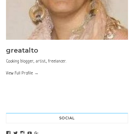
greatalto
Cooking blogger, artist, freelancer.
View Full Profile →
SOCIAL
View altochef’s profile on Facebook
View jovancica73’s profile on Twitter
View jovancica73’s profile on Instagram
View jovancica73’s profile on YouTube
View jovancica73’s profile on Google+