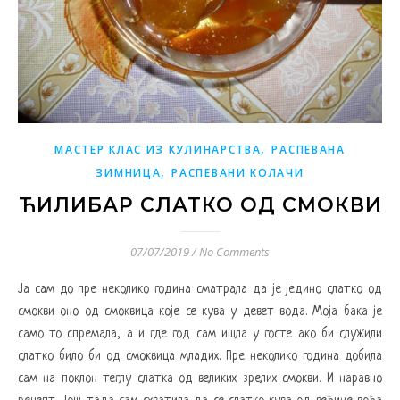
,
МАСТЕР КЛАС ИЗ КУЛИНАРСТВА
РАСПЕВАНА
,
ЗИМНИЦА
РАСПЕВАНИ КОЛАЧИ
ЋИЛИБАР СЛАТКО ОД СМОКВИ
07/07/2019
/
No Comments
Ја сам до пре неколико година сматрала да је једино слатко од
смокви оно од смоквица које се кува у девет вода. Моја бака је
само то спремала, а и где год сам ишла у госте ако би служили
слатко било би од смоквица младих. Пре неколико година добила
сам на поклон теглу слатка од великих зрелих смокви. И наравно