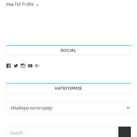
View Full Profile →
SOCIAL
View altochef’s profile on Facebook
View jovancica73’s profile on Twitter
View jovancica73’s profile on Instagram
View jovancica73’s profile on YouTube
View jovancica73’s profile on Google+
КАТЕГОРИЈЕ
Категорије