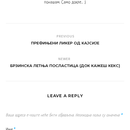
понашам. Само докле... :)
PREVIOUS
ПРЕФИЊЕНИ ЛИКЕР ОД КАЈСИЈЕ
NEWER
БРЗИНСКА ЛЕТЊА ПОСЛАСТИЦА (ДОК КАЖЕШ КЕКС)
LEAVE A REPLY
Ваша адреса е-поште неће бити објављена.
Неопходна поља су означена
*
Име
*