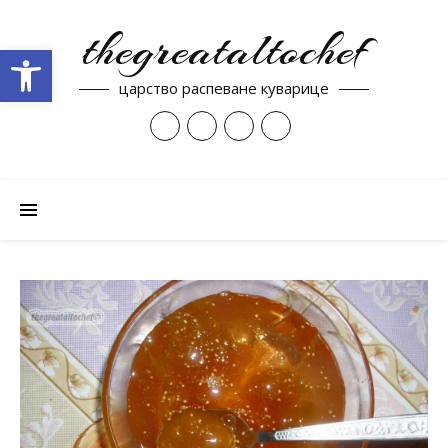
thegreataltochef
Open toolbar
царство распеване куварице