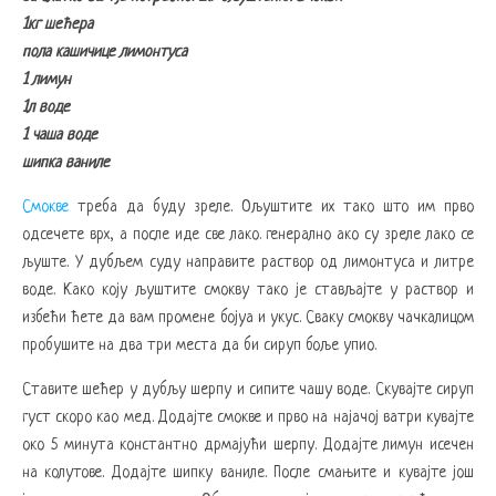
1кг шећера
пола кашичице лимонтуса
1 лимун
1л воде
1 чаша воде
шипка ваниле
Смокве
треба да буду зреле. Ољуштите их тако што им прво
одсечете врх, а после иде све лако. генерално ако су зреле лако се
љуште. У дубљем суду направите раствор од лимонтуса и литре
воде. Како коју љуштите смокву тако је стављајте у раствор и
избећи ћете да вам промене бојуа и укус. Сваку смокву чачкалицом
пробушите на два три места да би сируп боље упио.
Ставите шећер у дубљу шерпу и сипите чашу воде. Скувајте сируп
густ скоро као мед. Додајте смокве и прво на најачој ватри кувајте
око 5 минута константно дрмајући шерпу. Додајте лимун исечен
на колутове. Додајте шипку ваниле. После смањите и кувајте још