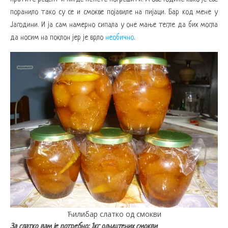
поранило тако су се и смокве појавиле на пијаци. Бар код мене у
Јагодини. И ја сам намерно сипала у оне мање тегле да бих могла
да носим на поклон јер је врло
необично
.
Ћилибар слатко од смокви
За слатко вам је потребно: 1кг ољуштених смокви