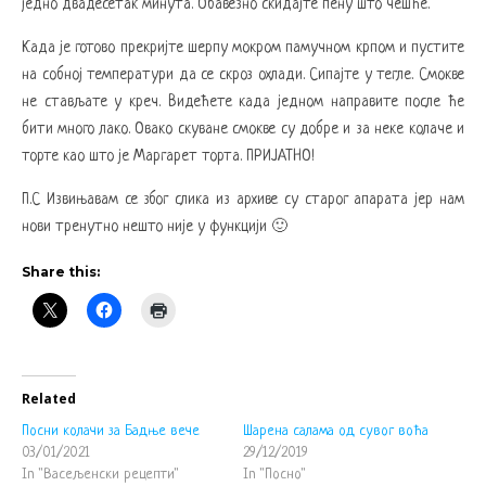
једно двадесетак минута. Обавезно скидајте пену што чешће.
Када је готово прекријте шерпу мокром памучном крпом и пустите
на собној температури да се скроз охлади. Сипајте у тегле. Смокве
не стављате у креч. Видећете када једном направите после ће
бити много лако. Овако скуване смокве су добре и за неке колаче и
торте као што је Маргарет торта. ПРИЈАТНО!
П.С Извињавам се због слика из архиве су старог апарата јер нам
нови тренутно нешто није у функцији 🙂
Share this:
Related
Посни колачи за Бадње вече
Шарена салама од сувог воћа
03/01/2021
29/12/2019
In "Васељенски рецепти"
In "Посно"