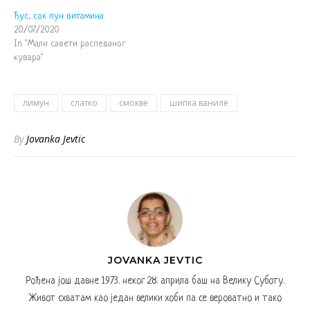
Ђус, сок пун витамина
20/07/2020
In "Мали савети распеваног
кувара"
лимун
слатко
смокве
шипка ваниле
By
Jovanka Jevtic
JOVANKA JEVTIC
Рођена још давне 1973. неког 28. априла баш на Велику Суботу.
Живот схватам као један велики хоби па се вероватно и тако