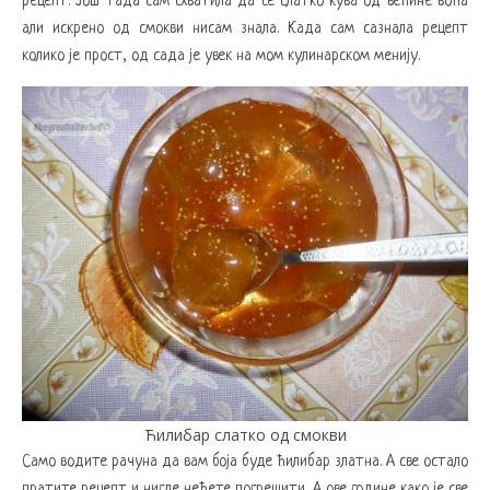
рецепт. Још тада сам схватила да се слатко кува од већине воћа
али искрено од смокви нисам знала. Када сам сазнала рецепт
колико је прост, од сада је увек на мом кулинарском менију.
Ћилибар слатко од смокви
Само водите рачуна да вам боја буде ћилибар златна. А све остало
пратите рецепт и нигде нећете погрешити. А ове године како је све