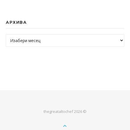
АРХИВА
Архива
thegreataltochef 2026 ©