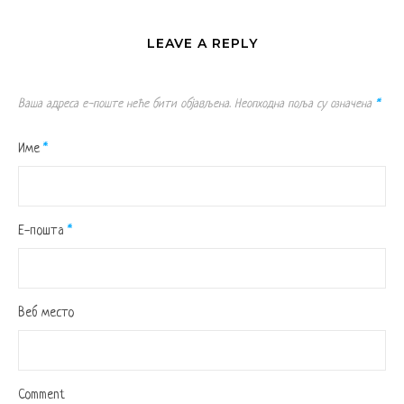
LEAVE A REPLY
Ваша адреса е-поште неће бити објављена.
Неопходна поља су означена
*
Име
*
Е-пошта
*
Веб место
Comment