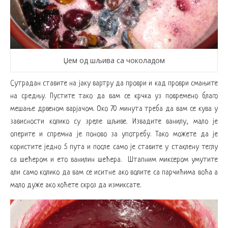
Џем од шљива са чоколадом
Сутрадан ставите на јаку вартру да проври и кад проври смањите
на средњу. Пустите тако да вам се крчка уз повремено благо
мешање дрвеном варјачом. Око 70 минута треба да вам се кува у
зависности колико су зреле шљиве. Извадите ванилу, мало је
оперите и спремна је поново за употребу. Тако можете да је
користите једно 5 пута и после само је ставите у стаклену теглу
са шећером и ето ванилин шећера. Штапним миксером умутите
али само колико да вам се иситне ако волите са парчићима воћа а
мало дуже ако хоћете скроз да измиксате.