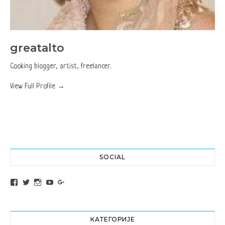
greatalto
Cooking blogger, artist, freelancer.
View Full Profile →
SOCIAL
View altochef’s profile on Facebook
View jovancica73’s profile on Twitter
View jovancica73’s profile on Instagram
View jovancica73’s profile on YouTube
View jovancica73’s profile on Google+
КАТЕГОРИЈЕ