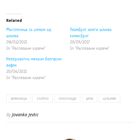
Related
Мастленица са џемом од
Пламброт илити шљива
шљива
комисброт
08/02/2021
03/09/2017
In "Распевани колачи"
In "Распевани колачи"
Невероватно мекани белгијски
вафли
20/06/2021
In "Распевани колачи"
зимница
слатко
чоколада
џем
шљиве
By
Jovanka Jevtic