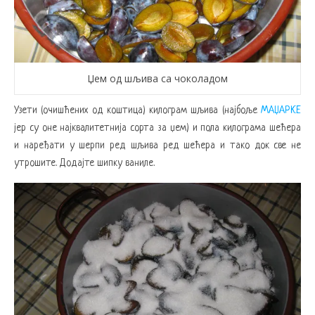
Џем од шљива са чоколадом
Узети (очишћених од коштица) килограм шљива (најбоље
МАЏАРКЕ
јер су оне најквалитетнија сорта за џем) и пола килограма шећера
и наређати у шерпи ред шљива ред шећера и тако док све не
утрошите. Додајте шипку ваниле.