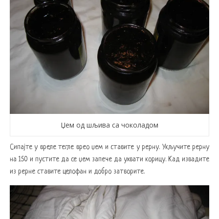
Џем од шљива са чоколадом
Сипајте у вреле тегле врео џем и ставите у рерну. Укључите рерну
на 150 и пустите да се џем запече да ухвати корицу. Кад извадите
из рерне ставите целофан и добро затворите.