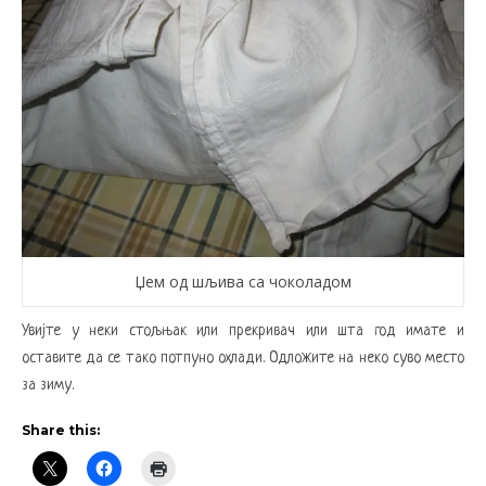
Џем од шљива са чоколадом
Увијте у неки стољњак или прекривач или шта год имате и
оставите да се тако потпуно охлади. Одложите на неко суво место
за зиму.
Share this: