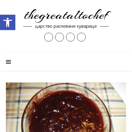
thegreataltochef
Open toolbar
царство распеване куварице