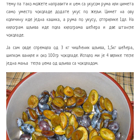
тему па тако можете направити и џем са укусом рума или цимета
само уместо чоколаде додате укус по жељи. Цимет на ову
количину иде једна кашика, а рума по укусу, отприлике 1дл. На
килограм шљива иде пола килограма шећера и две штангле
чоколаде.
Ја сам овде спремала од 3 кг чишћених шљива, 1,5кг шећера,
шипком ваниле и око 100гр чоколаде. Испало ми је 4 велике тегле
једна мања тегла џема од шљива са чоколадом.