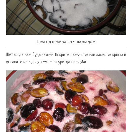
Џем од шљива са чоколадом
Шећер да вам буде задњи. Покрите памучном или ланеном крпом и
оставите на собној температури да преноћи.