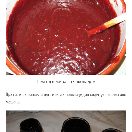
Џем од шљива са чоколадом
Вратите на ринглу и пустите да проври један кључ уз непрестано
мешање.