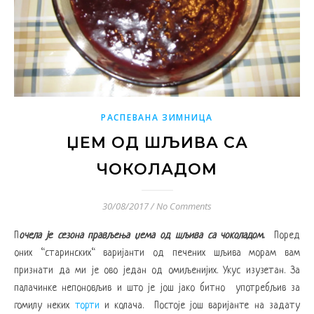
РАСПЕВАНА ЗИМНИЦА
ЏЕМ ОД ШЉИВА СА
ЧОКОЛАДОМ
30/08/2017
/
No Comments
Почела је сезона прављења џема од шљива са чоколадом.
Поред
оних “старинских“ варијанти од печених шљива морам вам
признати да ми је ово један од омиљенијих. Укус изузетан. За
палачинке непоновљив и што је још јако битно употребљив за
гомилу неких
торти
и колача. Постоје још варијанте на задату