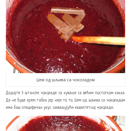
Џем од шљива са чоколадом
Додајте 3 штангле чоколаде за кување са већим постотком какаа.
Да не буде крем табла јер није то то. Џем од шљива са чоколадом
има баш специфичан укус захваљујући квалитетној чоколади.