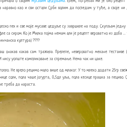
 причала о својим
мусавим цедуљама
. Елем, потребан ми је био рецепт
а наравно као и сви остали Срби волим да погледам у туђе, а своје ни
 десио пех и све моје мусаве цедуље су завршиле на поду. Скупљам једну
фле са сиром. Ко је Милка појма немам али је рецепт вероватно из доба …
Винчанска култура)
?
?
?
?
аш онакав какав сам тражила. Прелепе, невероватно мекане тестаиве 
 И нису уопште компликоване за спремање. Нема чак ни цаке.
 топло. Не врело рецимо мало више од млаког. У то млеко додати 25гр све
чице соли, пола чаше јогурта, 0,5дл уља, пола кесице прашка за пециво. 
не треба да нараста.