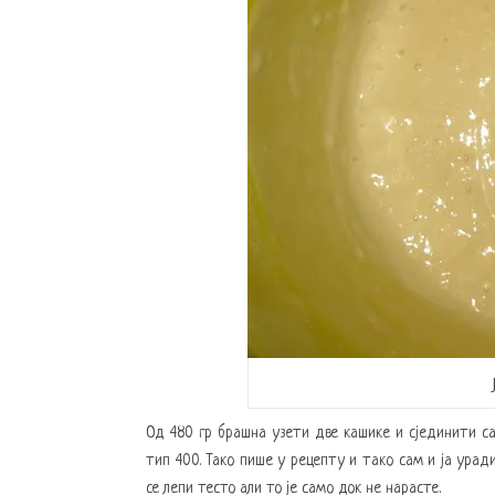
Од 480 гр брашна узети две кашике и сјединити са
тип 400. Тако пише у рецепту и тако сам и ја урад
се лепи тесто али то је само док не нарасте.