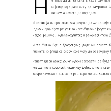
Н
е знам да ли се сећате када сам вам
кифлице које лако могу да замрзнем. Ј
пипнем а камоли да погледам.
И не бих ја ни пронашла овај рецепт да ми се није
једну и пронађем рецепт за неке Милкине јогурт ки
негде…рецимо
… млађенеолитско и ранонеолитско (
И та Милка Бог је благословио даде ми рецепт б
лиснате) кифлице са сиром које могу да се замрзну.
Рецепт гласи овако: 250мл млека загрејати да буде
квасца (пола коцкице), кашичицу шећера, пола каши
добро измешати док се не раствори квасац. Квасац 