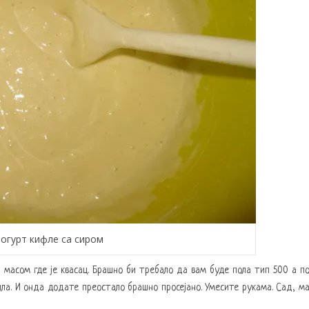
Јогурт кифле са сиром
 масом где је квасац. Брашно би требало да вам буде пола тип 500 а п
ила. И онда додате преостало брашно просејано. Умесите рукама. Сад, м