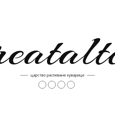
reatalt
царство распеване куварице