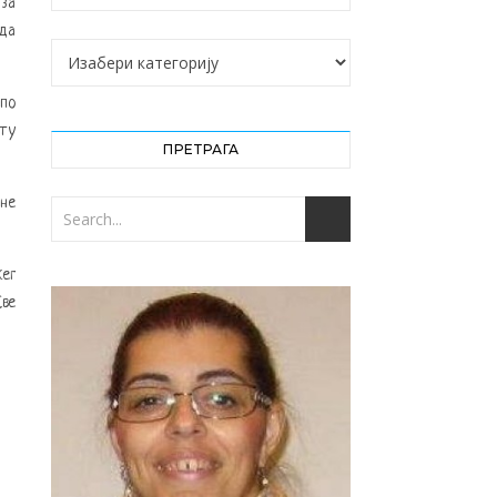
 за
 да
Категорије
 по
 ту
ПРЕТРАГА
(не
жег
Све