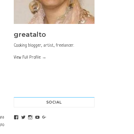
greatalto
Cooking blogger, artist, freelancer.
View Full Profile →
SOCIAL
View altochef’s profile on Facebook
View jovancica73’s profile on Twitter
View jovancica73’s profile on Instagram
View jovancica73’s profile on YouTube
View jovancica73’s profile on Google+
ола
ало