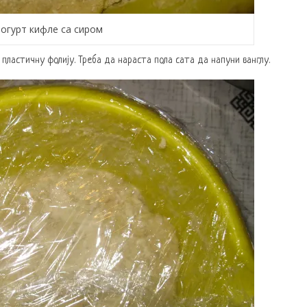
Јогурт кифле са сиром
 пластичну фолију. Треба да нараста пола сата да напуни ванглу.