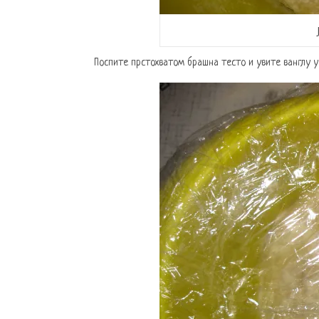
Поспите прстохватом брашна тесто и увите ванглу у