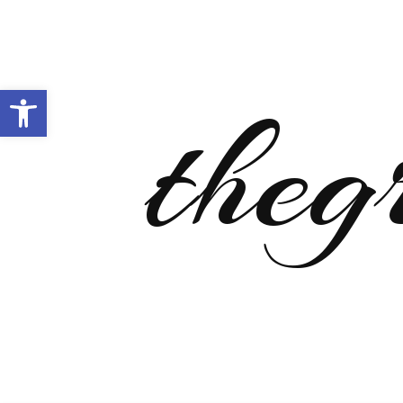
Open toolbar
theg