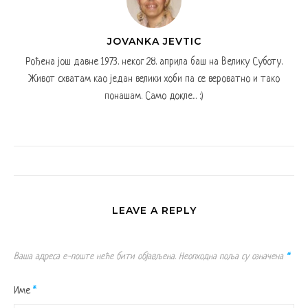
JOVANKA JEVTIC
Рођена још давне 1973. неког 28. априла баш на Велику Суботу.
Живот схватам као један велики хоби па се вероватно и тако
понашам. Само докле... :)
LEAVE A REPLY
Ваша адреса е-поште неће бити објављена.
Неопходна поља су означена
*
Име
*