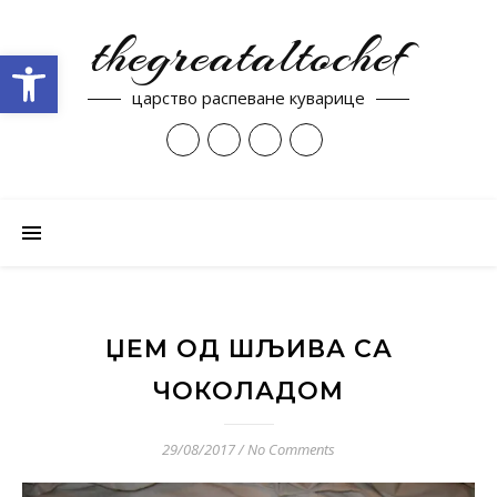
thegreataltochef
Open toolbar
царство распеване куварице
ЏЕМ ОД ШЉИВА СА
ЧОКОЛАДОМ
29/08/2017
/
No Comments