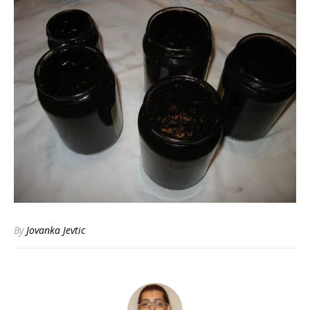
By
Jovanka Jevtic