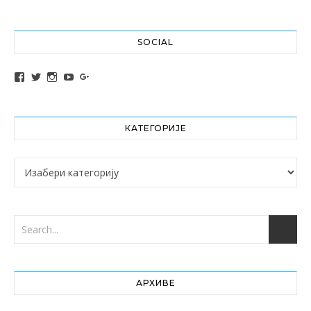
SOCIAL
View altochef’s profile on Facebook
View jovancica73’s profile on Twitter
View jovancica73’s profile on Instagram
View jovancica73’s profile on YouTube
View jovancica73’s profile on Google+
КАТЕГОРИЈЕ
Категорије
АРХИВЕ