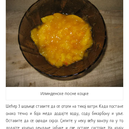
Илинденске посне коцке
Шећер 3 шољице ставите да се отопи на тихој ватри. Када постане
онако течно и боја меда додајте воду, соду бикарбону и уље.
Оставите да се охлади скроз. Сипите у неку већу ванглу па у то
додајте крупно рендане јабуке и све остале састојке. На крају