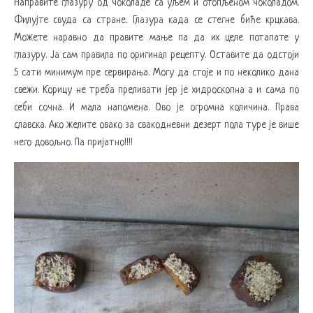
Направите глазуру од чоколаде са уљем и отопљеном чоколадом.
Филујте свуда са стране. Глазура када се стегне биће крцкава.
Можете наравно да правите мање па да их целе потапате у
глазуру. Ја сам правила по оригинал рецепту. Оставите да одстоји
5 сати минимум пре сервирања. Могу да стоје и по неколико дана
свежи. Корицу не треба преливати јер је хидроскопна а и сама по
себи сочна. И мала напомена. Ово је огромна количина. Права
славска. Ако желите овако за свакодневни дезерт пола туре је више
него довољно. Па пријатно!!!!