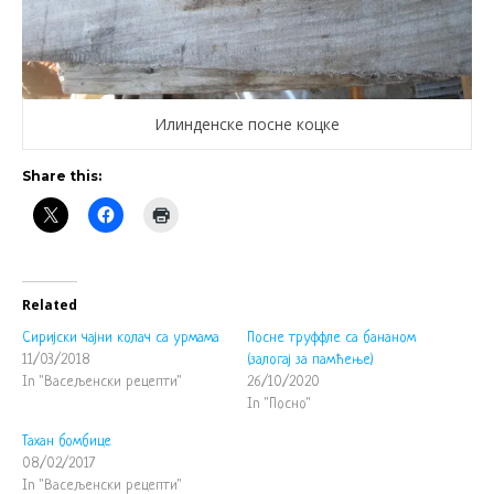
Илинденске посне коцке
Share this:
Related
Сиријски чајни колач са урмама
Посне труффле са бананом
11/03/2018
(залогај за памћење)
In "Васељенски рецепти"
26/10/2020
In "Посно"
Тахан бомбице
08/02/2017
In "Васељенски рецепти"