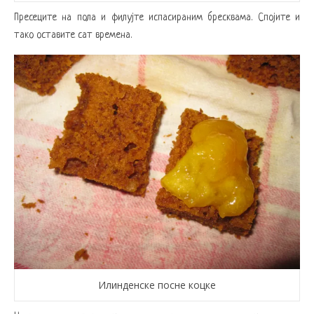
Пресеците на пола и филујте испасираним бресквама. Спојите и
тако оставите сат времена.
Илинденске посне коцке