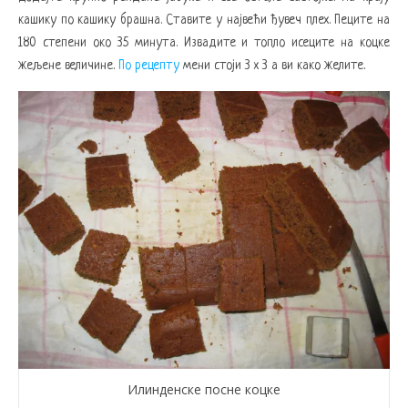
кашику по кашику брашна. Ставите у највећи ђувеч плех. Пеците на
180 степени око 35 минута. Извадите и топло исеците на коцке
жељене величине.
По рецепту
мени стоји 3 x 3 а ви како желите.
Илинденске посне коцке