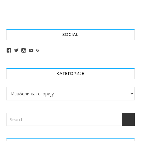
SOCIAL
View altochef’s profile on Facebook
View jovancica73’s profile on Twitter
View jovancica73’s profile on Instagram
View jovancica73’s profile on YouTube
View jovancica73’s profile on Google+
КАТЕГОРИЈЕ
Категорије