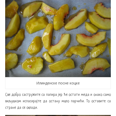
Илинденске посне коцке
Све добро састружите са папира јер ће остати меда и онако само
виљушком испасирајте да остану мало парчићи. То оставите са
стране да се охлади.