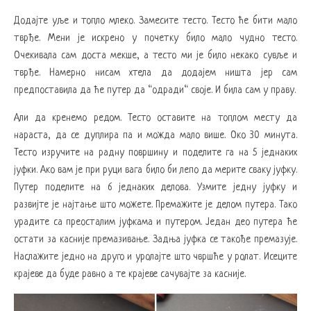
Додајте уље и топло млеко. Замесите тесто. Тесто ће бити мало
тврђе. Мени је искрено у почетку било мало чудно тесто.
Очекивала сам доста мекше, а тесто ми је било некако сувље и
тврђе. Намерно нисам хтела да додајем ништа јер сам
предпоставила да ће путер да “одради“ своје. И била сам у праву.
Али да кренемо редом. Тесто оставите на топлом месту да
нараста, да се дуплира па и можда мало више. Око 30 минута.
Тесто изручите на радну површину и поделите га на 5 једнаких
јуфки. Ако вам је при руци вага било би лепо да мерите сваку јуфку.
Путер поделите на 6 једнаких делова. Узмите једну јуфку и
развијте је најтање што можете. Премажите је делом путера. Тако
урадите са преосталим јуфкама и путером. Један део путера ће
остати за касније премазивање. Задња јуфка се такође премазује.
Наслажите једно на друго и уролајте што чвршће у ролат. Исеците
крајеве да буде равно а те крајеве сачувајте за касније.