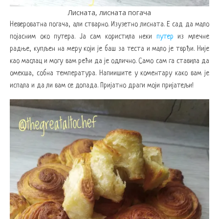
Лисната, лисната погача
Невероватна погача, али стварно. Изузетно лисната. Е сад да мало
појасним око путера. Ја сам користила неки
путер
из млечне
радње, купљен на меру који је баш за теста и мало је тврђи. Није
као маслац и могу вам рећи да је одлично. Само сам га ставила да
омекша, собна температура. Напиишите у коментару како вам је
испала и да ли вам се допада. Пријатно драги моји пријатељи!