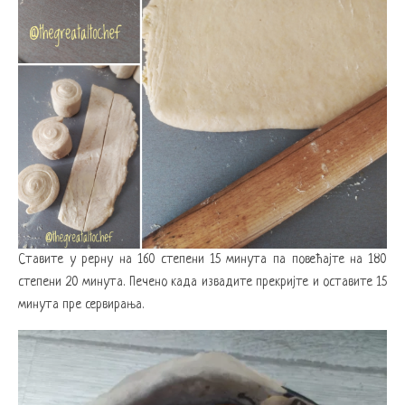
Ставите у рерну на 160 степени 15 минута па повећајте на 180
степени 20 минута. Печено када извадите прекријте и оставите 15
минута пре сервирања.