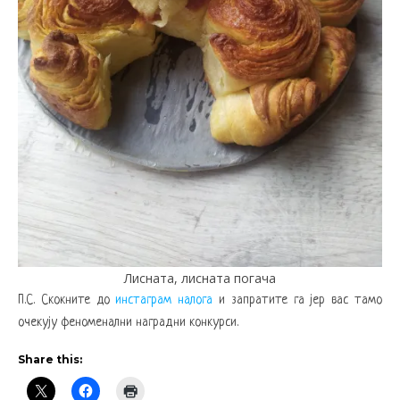
Лисната, лисната погача
П.С. Скокните до
инстаграм налога
и запратите га јер вас тамо
очекују феноменални наградни конкурси.
Share this: