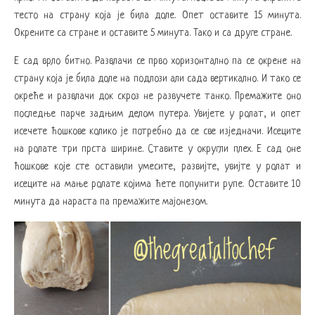
тесто на страну која је била доле. Опет оставите 15 минута.
Окрените са стране и оставите 5 минута. Тако и са друге стране.
Е сад врло битно. Развлачи се прво хоризонтално па се окрене на
страну која је била доле на подлози али сада вертикално. И тако се
окреће и развлачи док скроз не развучете танко. Премажите оно
последње парче задњим делом путера. Увијете у ролат, и опет
исечете ћошкове колико је потребно да се све изједначи. Исеците
на ролате три прста ширине. Ставите у округли плех. Е сад оне
ћошкове које сте оставили умесите, развијте, увијте у ролат и
исеците на мање ролате којима ћете попунити рупе. Оставите 10
минута да нараста па премажите мајонезом.