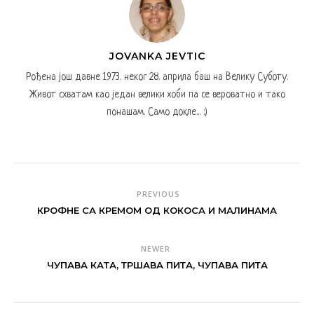
JOVANKA JEVTIC
Рођена још давне 1973. неког 28. априла баш на Велику Суботу.
Живот схватам као један велики хоби па се вероватно и тако
понашам. Само докле... :)
PREVIOUS
КРОФНЕ СА КРЕМОМ ОД КОКОСА И МАЛИНАМА
NEWER
ЧУПАВА КАТА, ТРШАВА ПИТА, ЧУПАВА ПИТА