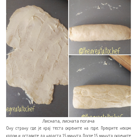
Лисната, лисната погача
Ону страну где је крај теста окрените на горе. Прекрите неком
крпом и оставите да нараста 15 минута. После 15 минута окрените