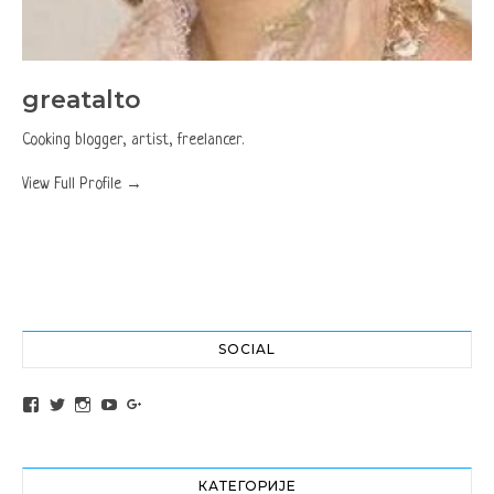
greatalto
Cooking blogger, artist, freelancer.
View Full Profile →
SOCIAL
View altochef’s profile on Facebook
View jovancica73’s profile on Twitter
View jovancica73’s profile on Instagram
View jovancica73’s profile on YouTube
View jovancica73’s profile on Google+
КАТЕГОРИЈЕ