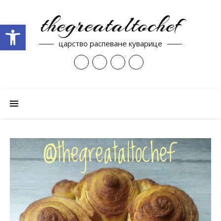
thegreataltochef
Open toolbar
царство распеване куварице