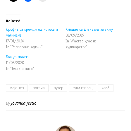
Related
Крофне са кремом од кокоса и
Кнедле са шљивама за зиму
малинама
03/09/2019
17/01/2024
In "Мастер клас из
In "Распевани колачи"
кулинарства"
Божур погача
11/05/2020
In "Теста и пите"
мајонез
погача
путер
суви квасац
хлеб
By
Jovanka Jevtic