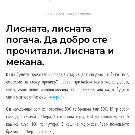
22/01/2024
/
No Comments
Лисната, лисната
погача. Да добро сте
прочитали. Лисната и
мекана.
Када будете прочитали до краја овај рецепт сигурно ће бити “под
обавезно за сваку прилику“. Јесте, признајем мало више, добро,
мало, мало више компликованија за спремање али када будете
ушли у штос биће оно
“жмурећки“
.
Од намерница вам је потребно 500 гр брашна тип 500, 15 гр сувог
квасца, 1 кашика шећера, 1 кашичица соли, 300 мл топлог млека, 5
кашика уља, 160 гр путера, 3 кашике мајонеза. Прво помешајте
брашно, шећер, со, квасац.