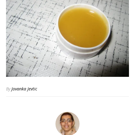
By
Jovanka Jevtic