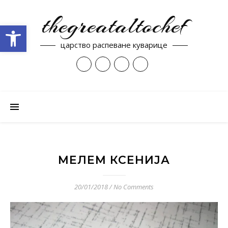
thegreataltochef
Open toolbar
царство распеване куварице
МЕЛЕМ КСЕНИЈА
20/01/2018
/
No Comments