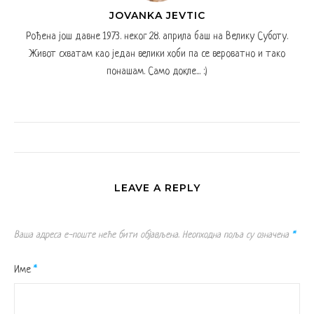
JOVANKA JEVTIC
Рођена још давне 1973. неког 28. априла баш на Велику Суботу.
Живот схватам као један велики хоби па се вероватно и тако
понашам. Само докле... :)
LEAVE A REPLY
Ваша адреса е-поште неће бити објављена.
Неопходна поља су означена
*
Име
*