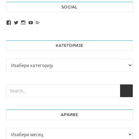
SOCIAL
View altochef’s profile on Facebook
View jovancica73’s profile on Twitter
View jovancica73’s profile on Instagram
View jovancica73’s profile on YouTube
View jovancica73’s profile on Google+
КАТЕГОРИЈЕ
Категорије
АРХИВЕ
Архиве