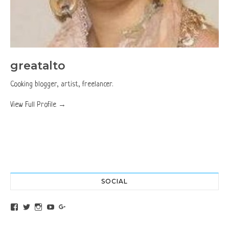
greatalto
Cooking blogger, artist, freelancer.
View Full Profile →
SOCIAL
View altochef’s profile on Facebook
View jovancica73’s profile on Twitter
View jovancica73’s profile on Instagram
View jovancica73’s profile on YouTube
View jovancica73’s profile on Google+