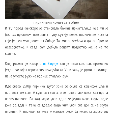
пиринчани колач са воћем
И ту поред књижаре је становала бакина пријатељица која ми је
једном приликом поклонила пуну кутију неких пиринчаних колача
које је њен муж донео из Либије. Тај мирис осећам и данас. Просто
невероватно. И када сам добила рецепт подсетио ме је на те
колаче.
Овај рецепт је изворно
из Сирије
али је неко код нас променио
један састојак вероватно немајући га. У питању је ружина водица.
Па је уместо ружине водице стављен рум.
Иде овако: 250гр пиринча дугог зрна се скува са кашиком уља и
прстохватом соли. А кува се тако што се прво стави вода два прста
преко пиринча. Па кад мало уври дода се једна мала шоља воде
(она од 1дл) и тако се додаје вода чим уври све док се не скува
пиринач. И пиринач се кува у мањем суду. Ја имам касеролу од