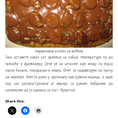
пиринчани колач са воћем
Тако оставите колач сат времена на собној температури па да
преноћи у фрижидеру. Сече се на штангле које имају по једно
парче банане, поморанџе и кивија. Опет се надовезујем на причу
од малопре. Уместо рума у оригиналу иде ружина водица, а овде
код нас распрострањена је верзија са румом. Заборавих да
напоменем да је идеално за пост. Пријатно!
Share this: