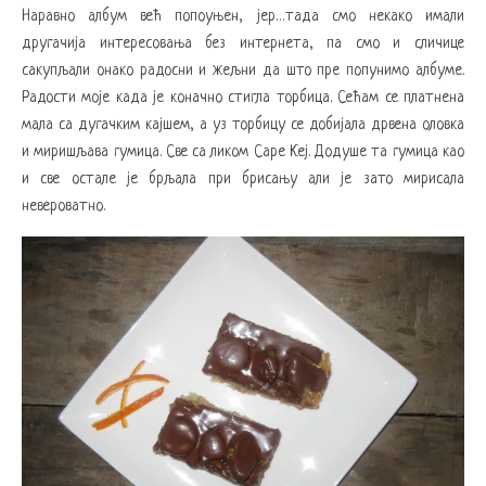
Наравно албум већ попоуњен, јер…тада смо некако имали
другачија интересовања без интернета, па смо и сличице
сакупљали онако радосни и жељни да што пре попунимо албуме.
Радости моје када је коначно стигла торбица. Сећам се платнена
мала са дугачким кајшем, а уз торбицу се добијала дрвена оловка
и миришљава гумица. Све са ликом Саре Кеј. Додуше та гумица као
и све остале је брљала при брисању али је зато мирисала
невероватно.