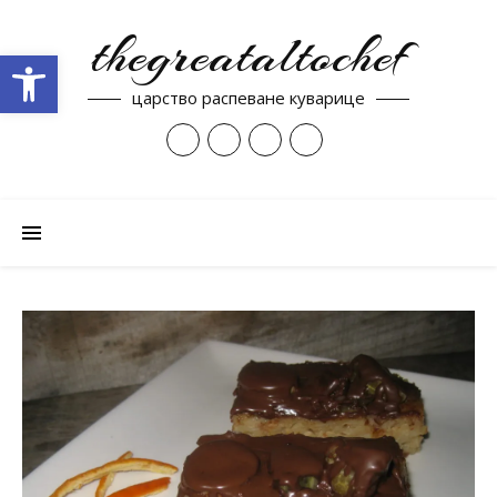
thegreataltochef
Open toolbar
царство распеване куварице