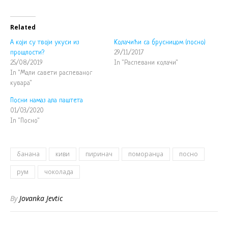
Related
А који су твоји укуси из
Колачићи са брусницом (посно)
прошлости?
29/11/2017
25/08/2019
In "Распевани колачи"
In "Мали савети распеваног
кувара"
Посни намаз ала паштета
01/03/2020
In "Посно"
банана
киви
пиринач
поморанџа
посно
рум
чоколада
By
Jovanka Jevtic