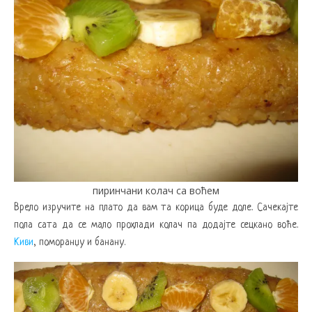
пиринчани колач са воћем
Врело изручите на плато да вам та корица буде доле. Сачекајте
пола сата да се мало прохлади колач па додајте сецкано воће.
Киви
, поморанџу и банану.