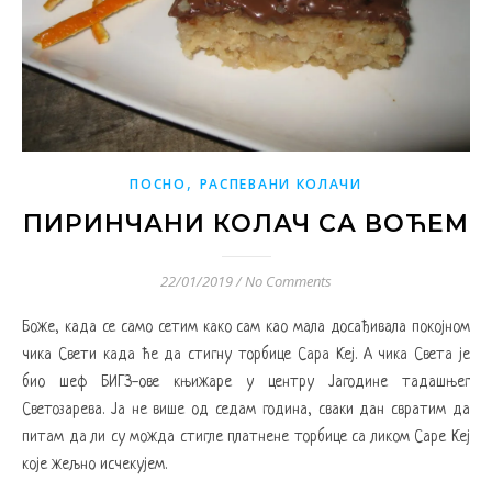
,
ПОСНО
РАСПЕВАНИ КОЛАЧИ
ПИРИНЧАНИ КОЛАЧ СА ВОЋЕМ
22/01/2019
/
No Comments
Боже, када се само сетим како сам као мала досађивала покојном
чика Свети када ће да стигну торбице Сара Кеј. А чика Света је
био шеф БИГЗ-ове књижаре у центру Јагодине тадашњег
Светозарева. Ја не више од седам година, сваки дан свратим да
питам да ли су можда стигле платнене торбице са ликом Саре Кеј
које жељно исчекујем.