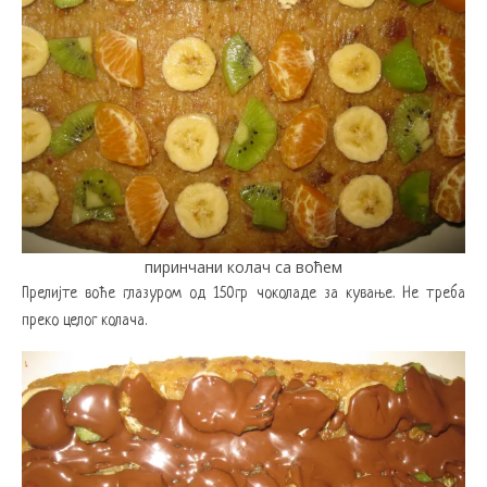
пиринчани колач са воћем
Прелијте воће глазуром од 150гр чоколаде за кување. Не треба
преко целог колача.