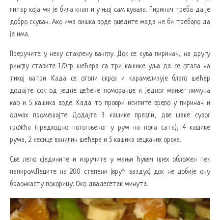
литар која ми је била кнап и у њој сам кувала. Пиринач треба да је
добро скуван. Ако има вишка воде оцедите мада не би требало да
је има.
Преручите у неку стаклену ванглу. Док се кува пиринач, на другу
ринглу ставите 170гр шећера са три кашике уља да се отапа на
тихој ватри. Када се отопи скроз и карамелизује благо шећер
додајте сок од једне цеђене поморанџе и једног мањег лимуна
као и 5 кашика воде. Када то проври исипите врело у пиринач и
одмах промешајте. Додајте 3 кашике презли, две шаке сувог
грожђа (предходно потопљеног у рум на пола сата), 4 кашике
рума, 2 кесице ванилин шећера и 5 кашика сецканих ораха.
Све лепо сједините и изручите у мањи ђувеч плех обложен пек
папиром.Пеците на 200 степени (врућ ваздух) док не добије ону
браонкасту покорицу. Око двадесетак минута.