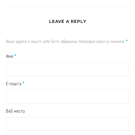
LEAVE A REPLY
Ваша адреса е-поште неће бити објављена.
Неопходна поља су означена
*
Име
*
Е-пошта
*
Веб место