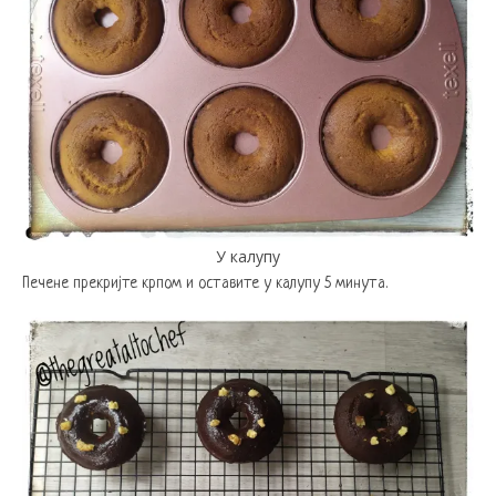
У калупу
Печене прекријте крпом и оставите у калупу 5 минута.