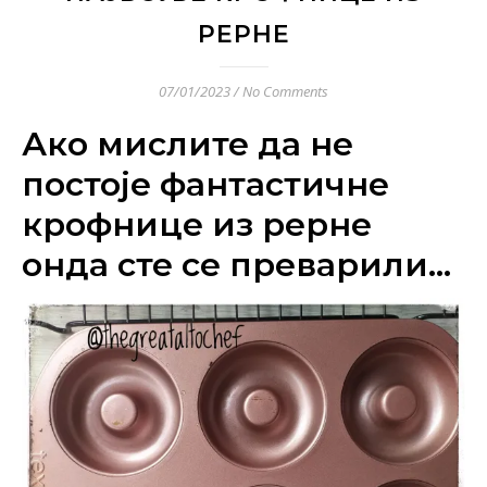
РЕРНЕ
07/01/2023
/
No Comments
Ако мислите да не
постоје фантастичне
крофнице из рерне
онда сте се преварили…