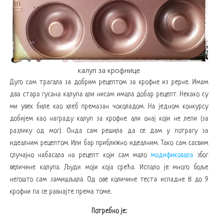
калуп за крофнице
Дуго сам трагала за добрим рецептом за крофне из рерне. Имам
два стара гусана калупа али нисам имала добар рецепт. Некако су
ми увек биле као хлеб премазан чоколадом. На једном конкурсу
добијем као награду калуп за крофне али онај који не лепи (за
разлику од мог). Онда сам решила да се дам у потрагу за
идеалним рецептом. Или бар приближно идеалним. Тако сам сасвим
случајно набасала на рецепт који сам мало
модификовала
због
величине калупа. Људи моји која срећа. Испало је много боље
негошто сам замишљала. Од ове количине теста испадне 8 до 9
крофни па се равнајте према томе.
Потребно је: