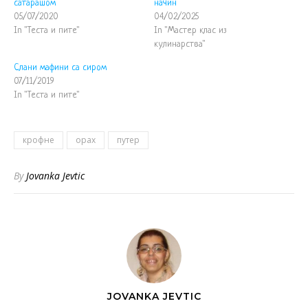
сатарашом
начин
05/07/2020
04/02/2025
In "Теста и пите"
In "Мастер клас из
кулинарства"
Слани мафини са сиром
07/11/2019
In "Теста и пите"
крофне
орах
путер
By
Jovanka Jevtic
JOVANKA JEVTIC