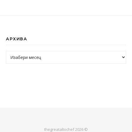
АРХИВА
Архива
thegreataltochef 2026 ©