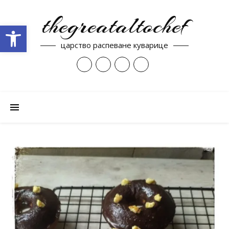
thegreataltochef
Open toolbar
царство распеване куварице