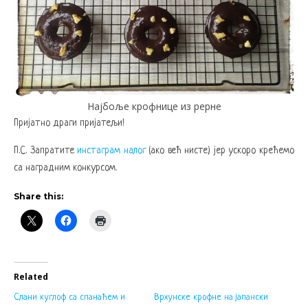
Најбоље крофнице из рерне
Пријатно драги пријатељи!
П.С. Запратите
инстаграм налог
(ако већ нисте) јер ускоро крећемо
са наградним конкурсом.
Share this:
Related
Слани куглоф са спанаћем и
Врхунске крофне на јапански