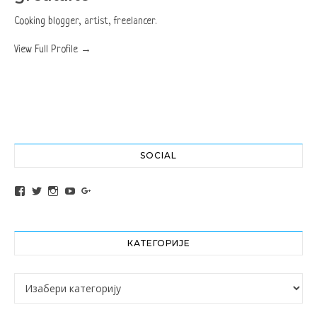
Cooking blogger, artist, freelancer.
View Full Profile →
SOCIAL
View altochef’s profile on Facebook
View jovancica73’s profile on Twitter
View jovancica73’s profile on Instagram
View jovancica73’s profile on YouTube
View jovancica73’s profile on Google+
КАТЕГОРИЈЕ
Категорије