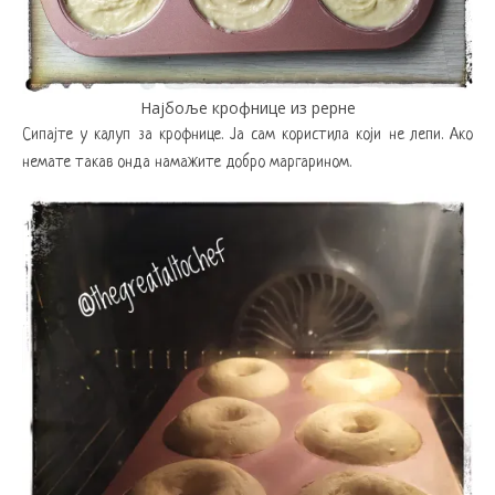
Најбоље крофнице из рерне
Сипајте у калуп за крофнице. Ја сам користила који не лепи. Ако
немате такав онда намажите добро маргарином.