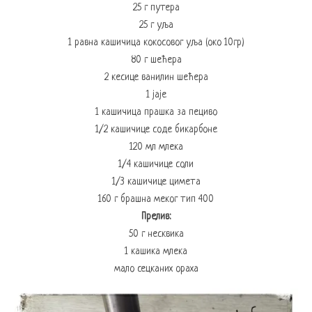
25 г путера
25 г уља
1 равна кашичица кокосовог уља (око 10гр)
80 г шећера
2 кесице ванилин шећера
1 јаје
1 кашичица прашка за пециво
1/2 кашичице соде бикарбоне
120 мл млека
1/4 кашичице соли
1/3 кашичице цимета
160 г брашна меког тип 400
Прелив:
50 г несквика
1 кашика млека
мало сецканих ораха