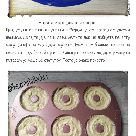
Најбоље крофнице из рерне
Прво умутите пенасто путер са шећером, уљем, кокосовим уљем и
ванилом. Додајте јаје па и даље мутите док не добијете пенасту
масу. Сипајте млеко. Даље мутите. Помешајте брашно, прашак за
пециво и соду бикарбону и со. Кашику по кашику додајте у масу са
путером уз мешање спатулом. Тесто је онако пенасто.