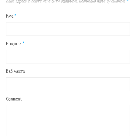
Ваша адреса е-поште неће бити објављена.
Неопходна поља су означена
*
Име
*
Е-пошта
*
Веб место
Comment