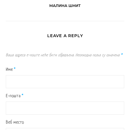
МАЛИНА ШНИТ
LEAVE A REPLY
Ваша адреса е-поште неће бити објављена.
Неопходна поља су означена
*
Име
*
Е-пошта
*
Веб место