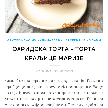
,
МАСТЕР КЛАС ИЗ КУЛИНАРСТВА
РАСПЕВАНИ КОЛАЧИ
ОХРИДСКА ТОРТА – ТОРТА
КРАЉИЦЕ МАРИЈЕ
27/01/2021
/
No Comments
Чувена Охридска торта или како је зову другачије “Краљичина
торта“ јер је била једна од омиљенијих торти краљице Марије.
често ју је поручивала од посластичара а волела је и сама да
спрема како причају разни историчари кулинарства. Као и код
многих торти сви имају „оригинал“ рецепт. Тако сам и ја добила од