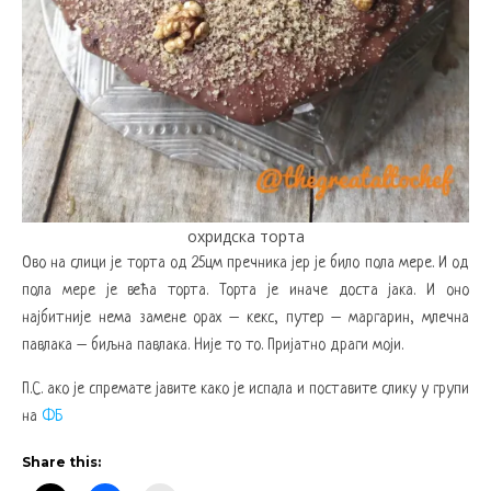
охридска торта
Ово на слици је торта од 25цм пречника јер је било пола мере. И од
пола мере је већа торта. Торта је иначе доста јака. И оно
најбитније нема замене орах – кекс, путер – маргарин, млечна
павлака – биљна павлака. Није то то. Пријатно драги моји.
П.С. ако је спремате јавите како је испала и поставите слику у групи
на
ФБ
Share this: