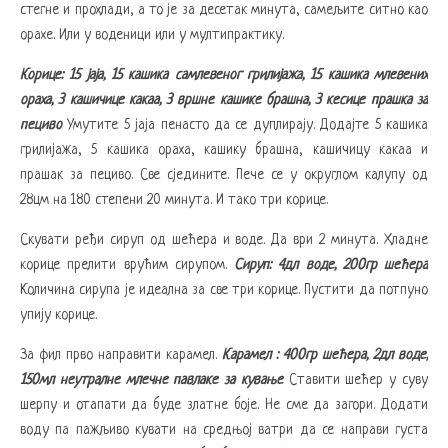
стегне и прохлади, а то је за десетак минута, самељите ситно као
орахе. Или у воденици или у мултипрактику.
Корице: 15 јаја, 15 кашика самлевеног грилијажа, 15 кашика млевених
ораха, 3 кашичице какаа, 3 вршне кашике брашна, 3 кесице прашка за
пециво
Умутите 5 јаја пенасто да се дуплирају. Додајте 5 кашика
грилијажа, 5 кашика ораха, кашику брашна, кашичицу какаа и
прашак за пециво. Све сједините. Пече се у округлом калупу од
28цм на 180 степени 20 минута. И тако три корице.
Скувати ређи сируп од шећера и воде. Да ври 2 минута. Хладне
корице прелити врућим сирупом.
Сируп: 4дл воде, 200гр шећера
Количина сирупа је идеална за све три корице. Пустити да потпуно
упију корице.
За фил прво направити карамел.
Карамел : 400гр шећера, 2дл воде,
150мл неутралне млечне павлаке за кување
Ставити шећер у суву
шерпу и отапати да буде златне боје. Не сме да загори. Додати
воду па пажљиво кувати на средњој ватри да се направи густа