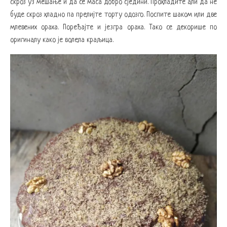
скроз уз мешање и да се маса добро сједини. Прохладите али да не
буде скроз хладно па прелијте торту одозго. Поспите шаком или две
млевених ораха. Поређајте и језгра ораха. Тако се декорише по
оригиналу како је волела краљица.