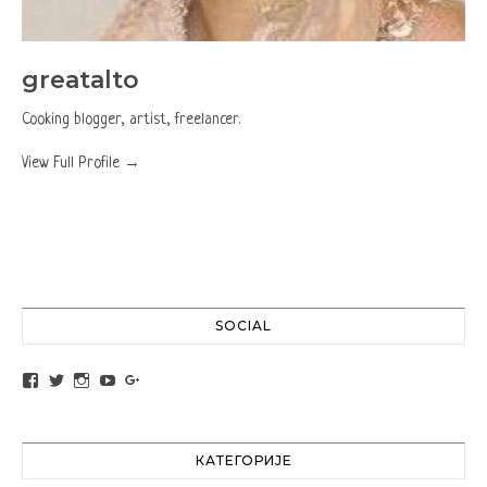
greatalto
Cooking blogger, artist, freelancer.
View Full Profile →
SOCIAL
View altochef’s profile on Facebook
View jovancica73’s profile on Twitter
View jovancica73’s profile on Instagram
View jovancica73’s profile on YouTube
View jovancica73’s profile on Google+
КАТЕГОРИЈЕ