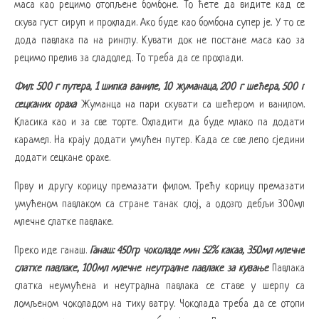
маса као рецимо отопљене бомбоне. То ћете да видите кад се
скува густ сируп и прохлади. Ако буде као бомбона супер је. У то се
дода павлака па на ринглу. Кувати док не постане маса као за
рецимо прелив за сладолед. То треба да се прохлади.
Фил: 500 г путера, 1 шипка ваниле, 10 жуманаца, 200 г шећера, 500 г
сецканих ораха
Жуманца на пари скувати са шећером и ванилом.
Класика као и за све торте. Охладити да буде млако па додати
карамел. На крају додати умућен путер. Када се све лепо сједини
додати сецкане орахе.
Прву и другу корицу премазати филом. Трећу корицу премазати
умућеном павлаком са стране танак слој, а одозго дебљи 300мл
млечне слатке павлаке.
Преко иде ганаш.
Ганаш: 450гр чоколаде мин 52% какаа, 350мл млечне
слатке павлаке, 100мл млечне неутралне павлаке за кување
Павлака
слатка неумућена и неутрална павлака се ставе у шерпу са
ломљеном чоколадом на тиху ватру. Чоколада треба да се отопи