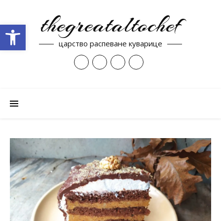
thegreataltochef
Open toolbar
царство распеване куварице