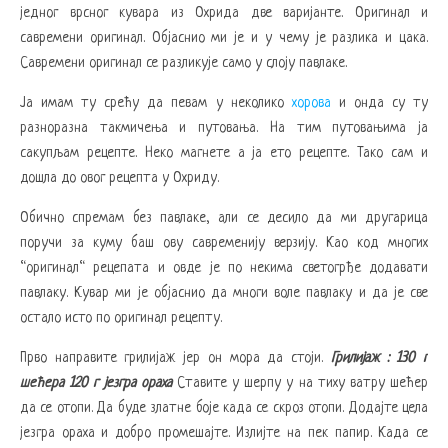
једног врсног кувара из Охрида две варијанте. Оригинал и
савремени оригинал. Објаснио ми је и у чему је разлика и цака.
Савремени оригинал се разликује само у слоју павлаке.
Ја имам ту срећу да певам у неколико
хорова
и онда су ту
разноразна такмичења и путовања. На тим путовањима ја
сакупљам рецепте. Неко магнете а ја ето рецепте. Тако сам и
дошла до овог рецепта у Охриду.
Обично спремам без павлаке, али се десило да ми другарица
поручи за куму баш ову савременију верзију. Као код многих
“оригинал“ рецепата и овде је по некима светогрђе додавати
павлаку. Кувар ми је објаснио да многи воле павлаку и да је све
остало исто по оригинал рецепту.
Прво направите грилијаж јер он мора да стоји.
Грилијаж : 130 г
шећера 120 г језгра ораха
Ставите у шерпу у на тиху ватру шећер
да се отопи. Да буде златне боје када се скроз отопи. Додајте цела
језгра ораха и добро промешајте. Излијте на пек папир. Када се