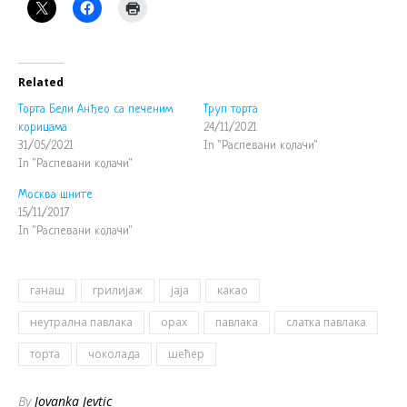
Related
Торта Бели Анђео са печеним
Труп торта
корицама
24/11/2021
31/05/2021
In "Распевани колачи"
In "Распевани колачи"
Москва шните
15/11/2017
In "Распевани колачи"
ганаш
грилијаж
јаја
какао
неутрална павлака
орах
павлака
слатка павлака
торта
чоколада
шећер
By
Jovanka Jevtic