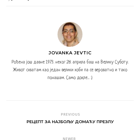
JOVANKA JEVTIC
Рођена још давне 1973. неког 28. априла баш на Велику Суботу.
Живот схватам као један велики хоби па се вероватно и тако
понашам. Само докле... :)
PREVIOUS
РЕЦЕПТ ЗА НАЈБОЉУ ДОМАЋУ ПРЕЗЛУ
NEWER