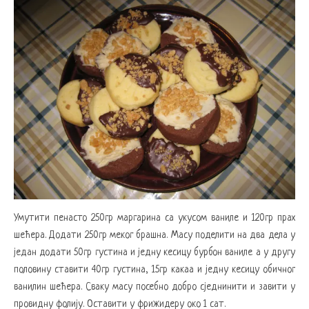
Умутити пенасто 250гр маргарина са укусом ваниле и 120гр прах
шећера. Додати 250гр меког брашна. Масу поделити на два дела у
један додати 50гр густина и једну кесицу бурбон ваниле а у другу
половину ставити 40гр густина, 15гр какаа и једну кесицу обичног
ванилин шећера. Сваку масу посебно добро сједнинити и завити у
провидну фолију. Оставити у фрижидеру око 1 сат.