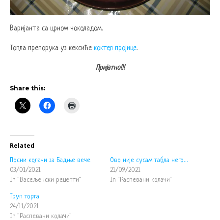
Варијанта са црном чоколадом.
Топла препорука уз кексиће
коктел пројице
.
Пријатно!!!
Share this:
Related
Посни колачи за Бадње вече
Ово није сусам табла него…
03/01/2021
21/09/2021
In "Васељенски рецепти"
In "Распевани колачи"
Труп торта
24/11/2021
In "Распевани колачи"