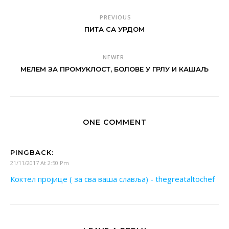
PREVIOUS
ПИТА СА УРДОМ
NEWER
МЕЛЕМ ЗА ПРОМУКЛОСТ, БОЛОВЕ У ГРЛУ И КАШАЉ
ONE COMMENT
PINGBACK:
21/11/2017 At 2:50 Pm
Коктел пројице ( за сва ваша славља) - thegreataltochef