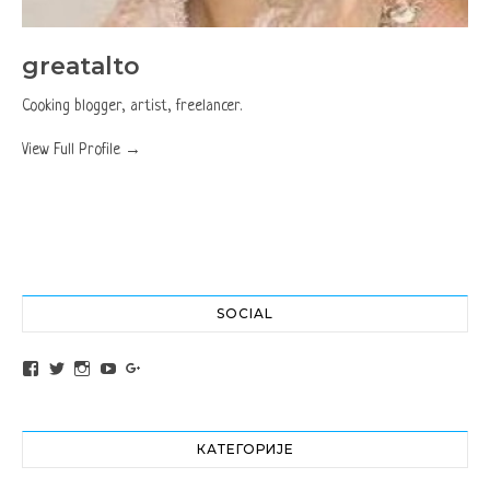
greatalto
Cooking blogger, artist, freelancer.
View Full Profile →
SOCIAL
View altochef’s profile on Facebook
View jovancica73’s profile on Twitter
View jovancica73’s profile on Instagram
View jovancica73’s profile on YouTube
View jovancica73’s profile on Google+
КАТЕГОРИЈЕ