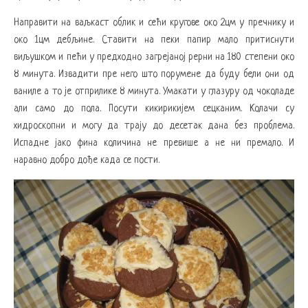
Направити на ваљкаст облик и сећи кругове око 2цм у пречнику и
око 1цм дебљине. Ставити на пеки папир мало притиснути
виљушком и пећи у предходно загрејаној рерни на 180 степени око
8 минута. Извадити пре него што порумене да буду бели они од
ваниле а то је отприлике 8 минута. Умакати у глазуру од чоколаде
али само до пола. Посути кикирикијем сецканим. Колачи су
хидроскопни и могу да трају до десетак дана без проблема.
Испадне јако фина количина не превише а не ни премало. И
наравно добро дође када се пости.