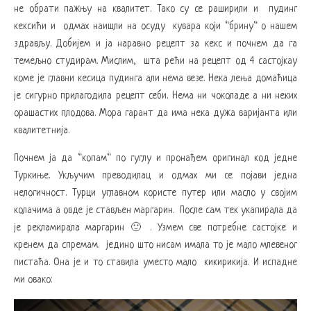
не обрати пажњу на квалитет. Тако су се раширили и пудинг
кексићи и одмах наишли на осуду кувара који “брину“ о нашем
здрављу. Добијем и ја наравно рецепт за кекс и почнем да га
темељно студирам. Мислим, шта рећи на рецепт од 4 састојкау
коме је главни кесица пудинга али нема везе. Нека лења домаћица
је сигурно прилагодила рецепт себи. Нема ни чоколаде а ни неких
орашастих плодова. Мора гарант да има нека дужа варијанта или
квалитетнија.
Почнем ја да “копам“ по гуглу и пронађем оригинал код једне
Туркиње. Укључим преводилац и одмах ми се појави једна
нелогичност. Турци углавном користе путер или масло у својим
колачима а овде је стављен маргарин. После сам тек укапирала да
је рекламирала маргарин 🙂 . Узмем све потребне састојке и
кренем да спремам. једино што нисам имала то је мало млевеног
пистаћа. Она је и то ставила уместо мало кикирикија. И испадне
ми овако: