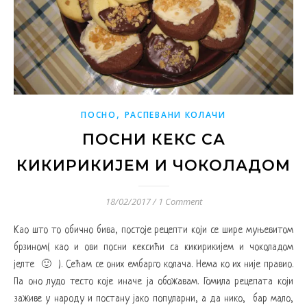
,
ПОСНО
РАСПЕВАНИ КОЛАЧИ
ПОСНИ КЕКС СА
КИКИРИКИЈЕМ И ЧОКОЛАДОМ
18/02/2017
/
1 Comment
Као што то обично бива, постоје рецепти који се шире муњевитом
брзином( као и ови посни кексићи са кикирикијем и чоколадом
јелте 🙂 ). Сећам се оних ембарго колача. Нема ко их није правио.
Па оно лудо тесто које иначе ја обожавам. Гомила рецепата који
заживе у народу и постану јако популарни, а да нико, бар мало,