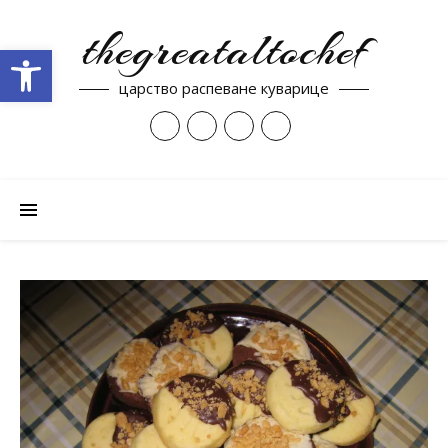
thegreataltochef
Open toolbar
царство распеване куварице