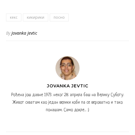
кекс
кикирики
посно
By
Jovanka Jevtic
JOVANKA JEVTIC
Рођена још давне 1973. неког 28. априла баш на Велику Суботу.
Живот схватам као један велики хоби па се вероватно и тако
понашам. Само докле... :)