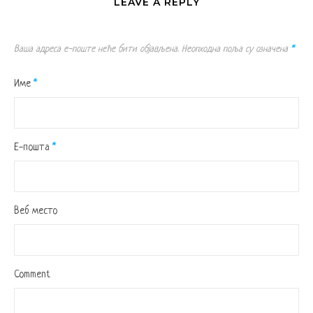
LEAVE A REPLY
Ваша адреса е-поште неће бити објављена.
Неопходна поља су означена
*
Име
*
Е-пошта
*
Веб место
Comment