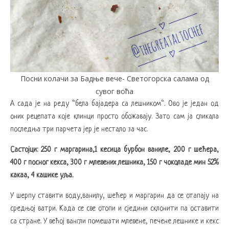
Посни колачи за Бадње вече- Светогорска салама од
сувог воћа
А сада је на реду “бела бајадера са лешником“. Ово је један од
оних рецепата које клинци просто обожавају. Зато сам ја сликала
последња три парчета јер је нестало за час.
Састојци: 250 г маргарина,1 кесица бурбон ваниле, 200 г шећера,
400 г посног кекса, 300 г млевених лешника, 150 г чоколаде мин 52%
какаа, 4 кашике уља.
У шерпу ставити воду,ванилу, шећер и маргарин да се отапају на
средњој ватри. Када се све отопи и сједини склонити па оставити
са стране. У већој вангли помешати млевене, печене лешнике и кекс