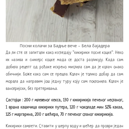
Посни колачи за Бадње вече – Бела бајадера
Да ли сте се запитали како изгледају “кикирики посне коцке“. Неко
их назива и сникерс коцке мада се доста разликују. Када сам
добила рецепт од рођаке искрено мислила сам да је колач онако
обичнији. Боже како сам се прешла. Колач је толико добар да сам
морала да направим још једну туру коју сам поклонила. Колач је
вансеријски, без претеривања.
Састојци : 200 г млевеног кекса, 130 г кикирикија печеног несланог,
1 вршна кашичица кикирики путера, 120 г чоколаде мин 52% какаа,
125 г маргарина, 200 г шећера, 70 г печеног сланог кикирикија.
Кикирики самлети. Ставити у шерпу воду и шећер да проври један