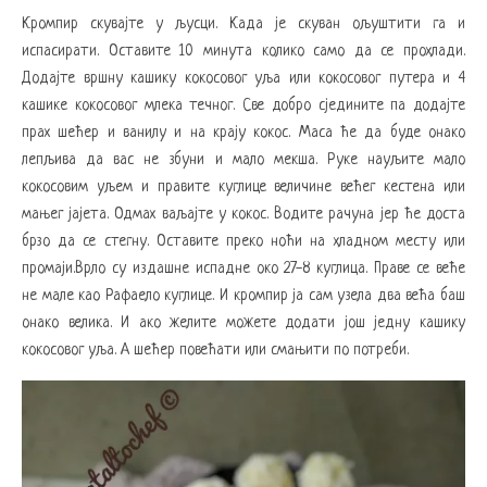
Кромпир скувајте у љусци. Када је скуван ољуштити га и
испасирати. Оставите 10 минута колико само да се прохлади.
Додајте вршну кашику кокосовог уља или кокосовог путера и 4
кашике кокосовог млека течног. Све добро сједините па додајте
прах шећер и ванилу и на крају кокос. Маса ће да буде онако
лепљива да вас не збуни и мало мекша. Руке науљите мало
кокосовим уљем и правите куглице величине већег кестена или
мањег јајета. Одмах ваљајте у кокос. Водите рачуна јер ће доста
брзо да се стегну. Оставите преко ноћи на хладном месту или
промаји.Врло су издашне испадне око 27-8 куглица. Праве се веће
не мале као Рафаело куглице. И кромпир ја сам узела два већа баш
онако велика. И ако желите можете додати још једну кашику
кокосовог уља. А шећер повећати или смањити по потреби.