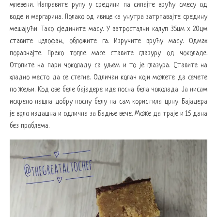
млевени. Направите рупу у средини па сипајте врућу смесу од
воде и маргарина. Полако од ивице ка унутра затрпавајте средину
мешајући. Тако сједините масу. У ватростални калуп 35цм x 20цм
ставите целофан, обложите га. Изручите врућу масу. Одмах
поравнајте. Преко топле масе ставите глазуру од чоколаде.
Отопите на пари чоколаду са уљем и то је глазура. Ставите на
хладно место да се стегне. Одличан колач који можете да сечете
по жељи. Код ове беле бајадере иде посна бела чоколада. Ја нисам
искрено нашла добру посну белу па сам користила црну. Бајадера
је врло издашна и одлична за Бадње вече. Може да траје и 15 дана
без проблема.