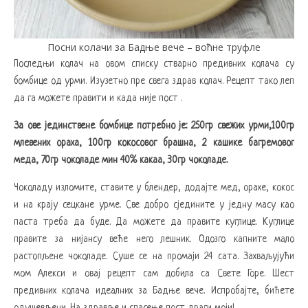
Посни колачи за Бадње вече – воћне труфле
Последњи колач на овом списку стварно предивних колача су
бомбице од урми. Изузетно пре свега здрав колач. Рецепт тако леп
да га можете правити и када није пост .
За ове јединствене бомбице потребно је: 250гр свежих урми,100гр
млевених ораха, 100гр кокосовог брашна, 2 кашике багремовог
меда, 70гр чоколаде мин 40% какаа, 30гр чоколаде.
Чоколаду изломите, ставите у блендер, додајте мед, орахе, кокос
и на крају сецкане урме. Све добро сједините у једну масу као
паста треба да буде. Да можете да правите куглице. Куглице
правите за нијансу веће него лешник. Одозго капните мало
растопљене чоколаде. Суше се на промаји 24 сата. Захваљујући
мом Алекси и овај рецепт сам добила са Свете Горе. Шест
предивних колача идеалних за Бадње вече. Испробајте, бићете
одушевљени. На здравље и спасење пост драги моји!