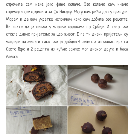
спремила сам неке јако фине колаче. Ове колаче сам иначе
спремала ове године и за Св. Николу. Могу вам рећи да су планули.
Морам и да вам укратко испричам како сам добила ове рецепте.
Ви знате да ја певам у многим хоровима по Србији. И тако сам
стекла дивне пријатеље за цео живот. Е па ти дивни пријатељи су
мислили на мене и тако сам ја добила 4 рецепта из манастира са
Свете Горе и 2 рецепта из кућне архиве мог дивног друга и баса
Алексе.