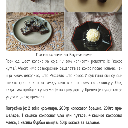
Посни колачи за Бадње вече
Први од шест колача за које ћу вам написати рецепте је “кокос
кугле“. Много има разноразних рецепата за кокос посне колаче. Чак
и ја имам неколико, што Рафаело што кокос. У суштини сви су они
некако слични а опет имају нешто и по чему се разликују. Овај
када сам пробала купио ме је на прву лопту. Прелеп је пуног кокос
укуса и онако кремаст.
Потребно је: 2 већа кромпира, 200гр кокосовог брашна, 200гр прах
шећера, 1 кашика кокосовог уља или путера, 4 кашике кокосовог
млека, 1 кесица бурбон ваниле, 50гр кокоса за ваљање.