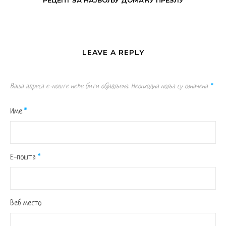
LEAVE A REPLY
Ваша адреса е-поште неће бити објављена.
Неопходна поља су означена
*
Име
*
Е-пошта
*
Веб место