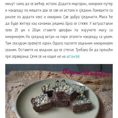
минут само да се шећер истопи. Додати маргарин, кикирики путер
и чоколаду па мешати док се све не истопи и сједини. Померити са
рингле па додати кекс и кикирики. Све добро сјединити. Маса ће
да буде житија као качамак рецимо. Брзо се стеже. У ватростални
плех 23 цм x 20цм ставите целофан па изручите масу са
кикирикијем. На средњој ватри на пари отопити чоколаду са уљем.
Том глазуром прелијте колач. Одозго поспите сецканим кикирикијем
сланим. Оставите на хладном да се стегне. Требало би да преноћи
пре сервирања. Сече се на коцке не на
штангле
.