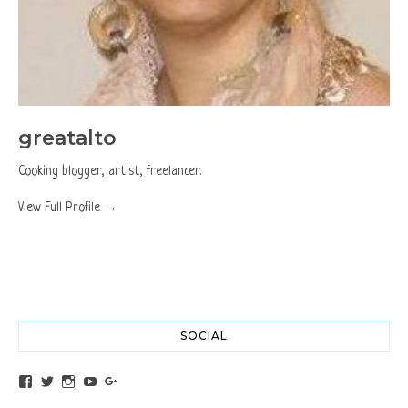
greatalto
Cooking blogger, artist, freelancer.
View Full Profile →
SOCIAL
View altochef’s profile on Facebook
View jovancica73’s profile on Twitter
View jovancica73’s profile on Instagram
View jovancica73’s profile on YouTube
View jovancica73’s profile on Google+