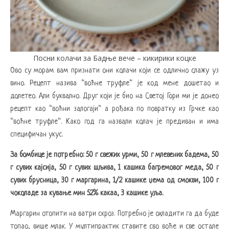
Посни колачи за Бадње вече – кикирики коцке
Ово су морам вам признати они колачи који се одлично слажу уз
вино. Рецепт назива “воћне труфле“ је код мене дошетао и
долетео. Али буквално. Друг који је био на Светој Гори ми је донео
рецепт као “воћни залогаји“ а рођака по повратку из Грчке као
“воћне труфле“. Како год га назвали колач је предиван и има
специфичан укус.
За бомбице је потребно: 50 г свежих урми, 50 г млевених бадема, 50
г сувих кајсија, 50 г сувих шљива, 1 кашика багремовог меда, 50 г
сувих брусница, 30 г маргарина, 1/2 кашике џема од смокви, 100 г
чоколаде за кување мин 52% какаа, 3 кашике уља.
Маргарин отопити на ватри скроз. Потребно је охладити га да буде
топао, више млак. У мултипрактик ставите сво воће и све остале