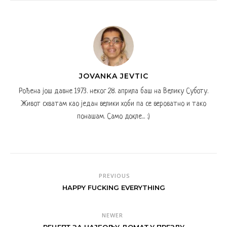
JOVANKA JEVTIC
Рођена још давне 1973. неког 28. априла баш на Велику Суботу.
Живот схватам као један велики хоби па се вероватно и тако
понашам. Само докле... :)
PREVIOUS
HAPPY FUCKING EVERYTHING
NEWER
РЕЦЕПТ ЗА НАЈБОЉУ ДОМАЋУ ПРЕЗЛУ