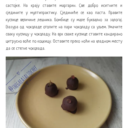
састојке. На крају ставите маргарин. Све добро иситните и
сједините у мултипрактику. Сјединиће се као паста. Правите
куглице величине лешника. Бомбице су мале буквално за залогај.
Глазура од чоколаде отопите на пари чоколаду са уљем. Умачите
сваку куглицу у чоколаду. На врх сваке куглице ставите кандирано
цитрусно воће по коцкицу. Оставите преко ноћи на хладном месту
да се стегне чоколада.