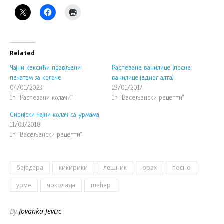
Related
Чајни кексићи прављени
Распеване ванилице (посне
печатом за колаче
ванилице једног алта)
04/01/2023
23/01/2017
In "Распевани колачи"
In "Васељенски рецепти"
Сиријски чајни колач са урмама
11/03/2018
In "Васељенски рецепти"
бајадера
кикирики
лешник
орах
посно
урме
чоколада
шећер
By
Jovanka Jevtic