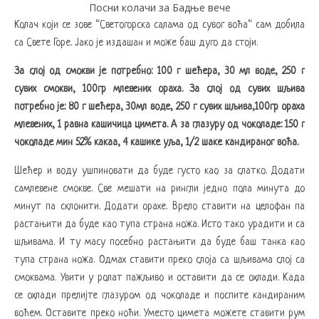
Посни колачи за Бадње вече
Колач који се зове “Светогорска салама од сувог воћа“ сам добила
са Свете Горе. Јако је издашан и може баш дуго да стоји.
За слој од смокви је потребно: 100 г шећера, 30 мл воде, 250 г
сувих смокви, 100гр млевених ораха. За слој од сувих шљива
потребно је: 80 г шећера, 30мл воде, 250 г сувих шљива,100гр ораха
млевених, 1 равна кашичица цимета. А за глазуру од чоколаде: 150 г
чоколаде мин 52% какаа, 4 кашике уља, 1/2 шаке кандираног воћа.
Шећер и воду ушпиновати да буде густо као за слатко. Додати
самлевене смокве. Све мешати на рингли једно пола минута до
минут па склонити. Додати орахе. Врело ставити на целофан па
растањити да буде као тупа страна ножа. Исто тако урадити и са
шљивама. И ту масу посебно растањити да буде баш танка као
тупа страна ножа. Одмах ставити преко слоја са шљивама слој са
смоквама. Увити у ролат пажљиво и оставити да се охлади. Када
се охлади прелијте глазуром од чоколаде и поспите кандираним
воћем. Оставите преко ноћи. Уместо цимета можете ставити рум