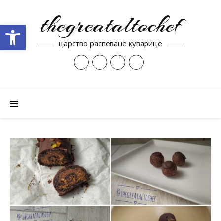
thegreataltochef
Open toolbar
царство распеване куварице