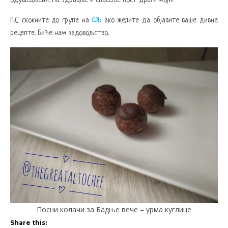
П.С скокните до групе на
ФБ
ако желите да објавите ваше дивне
рецепте. Биће нам задовољство.
Посни колачи за Бадње вече – урма куглице
Share this: