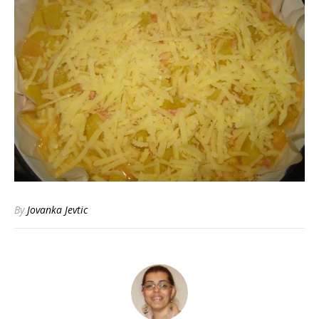
By
Jovanka Jevtic