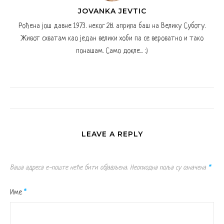
JOVANKA JEVTIC
Рођена још давне 1973. неког 28. априла баш на Велику Суботу.
Живот схватам као један велики хоби па се вероватно и тако
понашам. Само докле... :)
LEAVE A REPLY
Ваша адреса е-поште неће бити објављена.
Неопходна поља су означена
*
Име
*