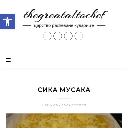
thegreataltochef
Open toolbar
царство распеване куварице
СИКА МУСАКА
13/05/2017
/
No Comments