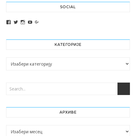
SOCIAL
View altochef’s profile on Facebook
View jovancica73’s profile on Twitter
View jovancica73’s profile on Instagram
View jovancica73’s profile on YouTube
View jovancica73’s profile on Google+
КАТЕГОРИЈЕ
Категорије
АРХИВЕ
Архиве