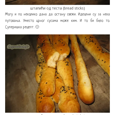
штапићи од теста (bread sticks)
Могу и по неколико дана да остану свежи. Идеални су за нека
путовања. Уместо црног сусама може ким. И то би било то.
Суперишка рецепт. 🙂