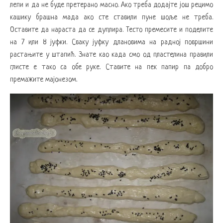
лепи и да не буде претерано масно. Ако треба додајте још рецимо
кашику брашна мада ако сте ставили пуне шоље не треба.
Оставите да нараста да се дуплира. Тесто премесите и поделите
на 7 или 8 јуфки. Сваку јуфку длановима на радној површини
растањите у штапић. Знате као када смо од пластелина правили
глисте е тако са обе руке. Ставите на пек папир па добро
премажите мајонезом.