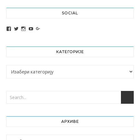
SOCIAL
View altochef’s profile on Facebook
View jovancica73’s profile on Twitter
View jovancica73’s profile on Instagram
View jovancica73’s profile on YouTube
View jovancica73’s profile on Google+
КАТЕГОРИЈЕ
Категорије
АРХИВЕ
Архиве