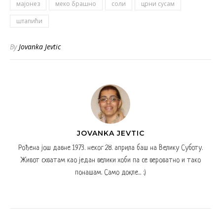
мајонез
меко брашно
соли
црни сусам
штапићи
By
Jovanka Jevtic
JOVANKA JEVTIC
Рођена још давне 1973. неког 28. априла баш на Велику Суботу.
Живот схватам као један велики хоби па се вероватно и тако
понашам. Само докле... :)