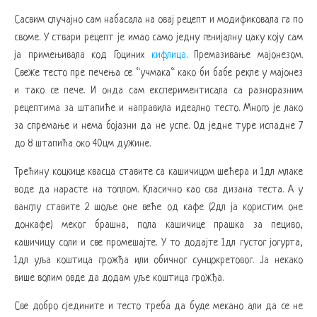
Сасвим случајно сам набасала на овај рецепт и модификовала га по
своме. У ствари рецепт је имао само једну генијалну цаку коју сам
ја примењивала код Гоциних
кифлица
. Премазивање мајонезом.
Свеже тесто пре печења се “учмака“ како би бабе рекле у мајонез
и тако се пече. И онда сам експериментисала са разноразним
рецептима за штапиће и направила идеално тесто. Много је лако
за спремање и нема бојазни да не успе. Од једне туре испадне 7
до 8 штапића око 40цм дужине.
Трећину коцкице квасца ставите са кашичицом шећера и 1дл млаке
воде да нарасте на топлом. Класично као сва дизана теста. А у
ванглу ставите 2 шоље оне веће од кафе (2дл ја користим оне
донкафе) меког брашна, пола кашичице прашка за пециво,
кашичицу соли и све промешајте. У то додајте 1дл густог јогурта,
1дл уља коштица грожђа или обичног сунцокретовог. Ја некако
више волим овде да додам уље коштица грожђа.
Све добро сједините и тесто треба да буде мекано али да се не