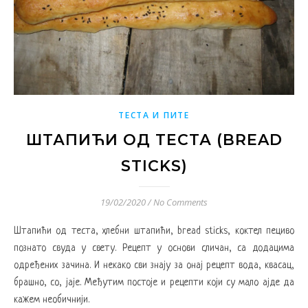
ТЕСТА И ПИТЕ
ШТАПИЋИ ОД ТЕСТА (BREAD
STICKS)
19/02/2020
/
No Comments
Штапићи од теста, хлебни штапићи, bread sticks, коктел пециво
познато свуда у свету. Рецепт у основи сличан, са додацима
одређених зачина. И некако сви знају за онај рецепт вода, квасац,
брашно, со, јаје. Међутим постоје и рецепти који су мало ајде да
кажем необичнији.