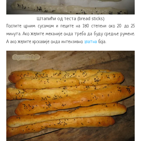
Штапићи од теста (bread sticks)
Поспите црним сусамом и пеците на 180 степени око 20 до 25
минута. Ако желите меканије онда треба да буду средње румене.
А ако желите хрскавије онда интензивно
златна
боја.