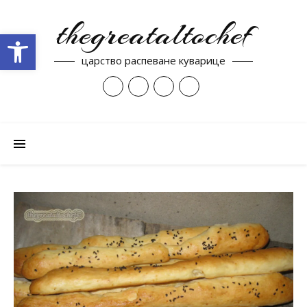
thegreataltochef
Open toolbar
царство распеване куварице