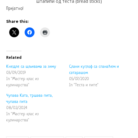
штапићи од теста (bread sticks)
Пријатно!
Share this:
Related
Кнедле са шљивама за зиму
Слани куглоф са спанаћем и
03/09/2019
сатарашом
In "Мастер клас из
05/07/2020
кулинарства"
In "Теста и пите"
Чупава Ката, тршава пита,
чупава пита
08/02/2024
In "Мастер клас из
кулинарства"