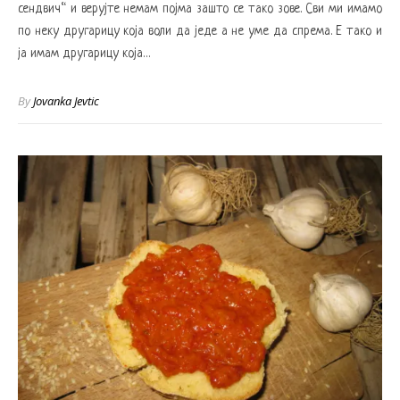
сендвич“ и верујте немам појма зашто се тако зове. Сви ми имамо
по неку другарицу која воли да једе а не уме да спрема. Е тако и
ја имам другарицу која…
By
Jovanka Jevtic