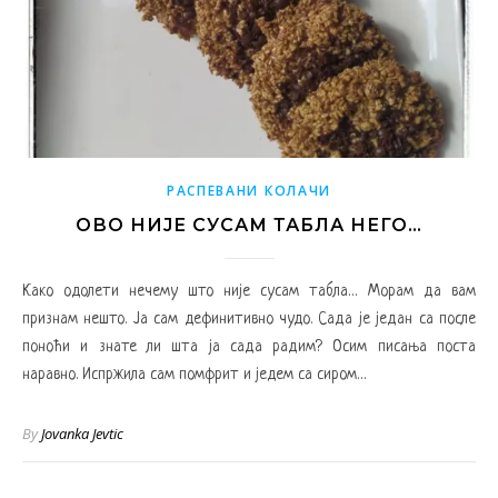
РАСПЕВАНИ КОЛАЧИ
ОВО НИЈЕ СУСАМ ТАБЛА НЕГО…
Како одолети нечему што није сусам табла… Морам да вам
признам нешто. Ја сам дефинитивно чудо. Сада је један са после
поноћи и знате ли шта ја сада радим? Осим писања поста
наравно. Испржила сам помфрит и једем са сиром…
By
Jovanka Jevtic