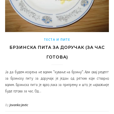
ТЕСТА И ПИТЕ
БРЗИНСКА ПИТА ЗА ДОРУЧАК (ЗА ЧАС
ГОТОВА)
Ја да будем искрена не волим “кување на брзину“. Али овај рецепт
за брзинску питу за доручајк је један од ретких који стварно
волим. Брзинска пита је врло лака за припрему и што је најважније
буде готова за час. Од…
By
Jovanka Jevtic