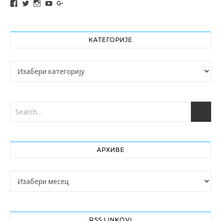
View altochef’s profile on Facebook
View jovancica73’s profile on Twitter
View jovancica73’s profile on Instagram
View jovancica73’s profile on YouTube
View jovancica73’s profile on Google+
КАТЕГОРИЈЕ
Категорије
АРХИВЕ
Архиве
RSS LINKOVI