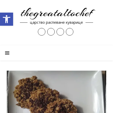
thegreataltochef
Open toolbar
царство распеване куварице