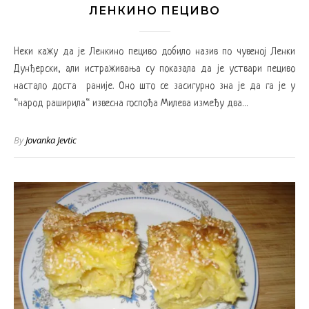
ЛЕНКИНО ПЕЦИВО
Неки кажу да је Ленкино пециво добило назив по чувеној Ленки
Дунђерски, али истраживања су показала да је уствари пециво
настало доста раније. Оно што се засигурно зна је да га је у
“народ раширила“ извесна госпођа Милева између два…
By
Jovanka Jevtic