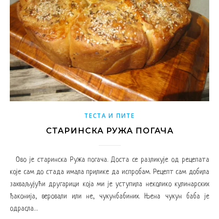
ТЕСТА И ПИТЕ
СТАРИНСКА РУЖА ПОГАЧА
Ово је старинска Ружа погача. Доста се разликује од рецепата
које сам до стада имала прилике да испробам. Рецепт сам добила
захваљујући другарици која ми је уступила неколико кулинарских
ђаконија, веровали или не, чукунбабиних. Њена чукун баба је
одрасла…