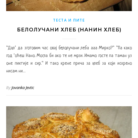
ТЕСТА И ПИТЕ
БЕЛОЛУЧАНИ ХЛЕБ (НАНИН ХЛЕБ)
“Дал’ да зготовим час овај белолучани леба ааа Мирко?“ “Па како
год ‘оћеш Нано. Могла би ако те не мрзи. Имамо госте па таман уз
оне пихтије и сир.“ И тако крене прича за хлеб за који искрено
нисам ни…
By
Jovanka Jevtic