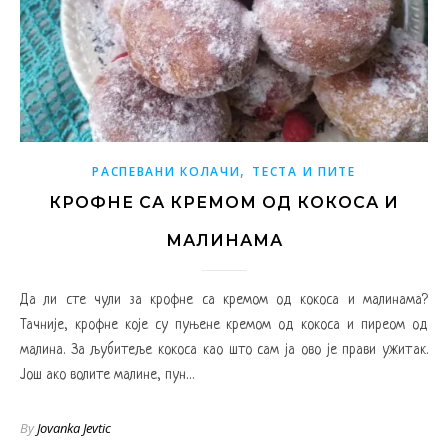
,
РАСПЕВАНИ КОЛАЧИ
ТЕСТА И ПИТЕ
КРОФНЕ СА КРЕМОМ ОД КОКОСА И
МАЛИНАМА
Да ли сте чули за крофне са кремом од кокоса и малинама?
Тачније, крофне које су пуњене кремом од кокоса и пиреом од
малина. За љубитеље кокоса као што сам ја ово је прави ужитак.
Још ако волите малине, пун…
By
Jovanka Jevtic