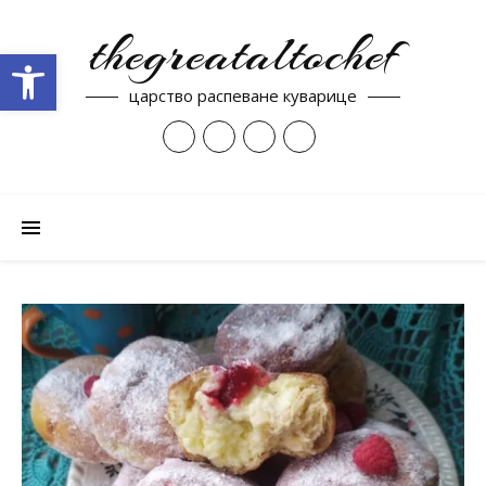
thegreataltochef
Open toolbar
царство распеване куварице