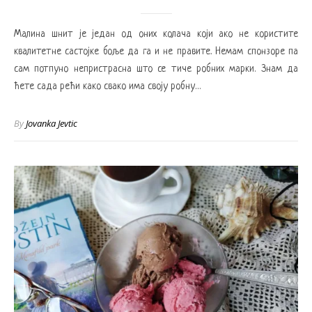
Малина шнит је један од оних колача који ако не користите
квалитетне састојке боље да га и не правите. Немам спонзоре па
сам потпуно непристрасна што се тиче робних марки. Знам да
ћете сада рећи како свако има своју робну…
By
Jovanka Jevtic