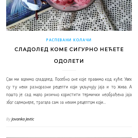
РАСПЕВАНИ КОЛАЧИ
СЛАДОЛЕД КОМЕ СИГУРНО НЕЋЕТЕ
ОДОЛЕТИ
Сви ми волимо сладолед. Посебно оне које правимо код куће. Увек
су ту неки разноразни рецепти који укључују јаја и то жива. А
пошто је сад мало ризично користити термички необрађена јаја
због салмонеле, трагала сам за неким рецептом који…
By
Jovanka Jevtic