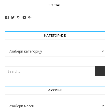
SOCIAL
View altochef’s profile on Facebook
View jovancica73’s profile on Twitter
View jovancica73’s profile on Instagram
View jovancica73’s profile on YouTube
View jovancica73’s profile on Google+
КАТЕГОРИЈЕ
Категорије
АРХИВЕ
Архиве