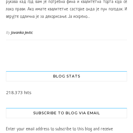
рукава кад год вам је потребна фина и квалитетна торта која се
лако прави. Ако имате квалитетне састојке онда је пун погодак. И
верујте одлична је за декорисање. Ја искрено…
By
Jovanka Jevtic
BLOG STATS
218.373 hits
SUBSCRIBE TO BLOG VIA EMAIL
Enter your email address to subscribe to this blog and receive