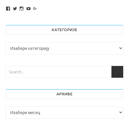
View altochef’s profile on Facebook
View jovancica73’s profile on Twitter
View jovancica73’s profile on Instagram
View jovancica73’s profile on YouTube
View jovancica73’s profile on Google+
КАТЕГОРИЈЕ
Категорије
АРХИВЕ
Архиве