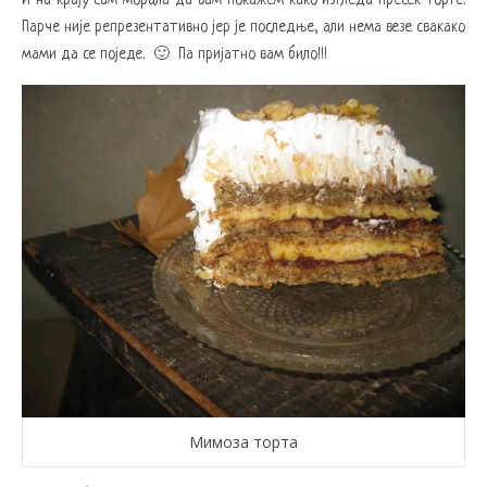
И на крају сам морала да вам покажем како изгледа пресек торте.
Парче није репрезентативно јер је последње, али нема везе свакако
мами да се поједе. 🙂 Па пријатно вам било!!!
Мимоза торта