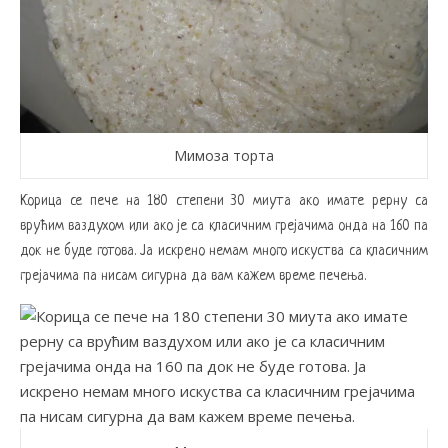
Мимоза торта
Корица се пече на 180 степени 30 миута ако имате рерну са
врућим ваздухом или ако је са класичним грејачима онда на 160 па
док не буде готова. Ја искрено немам много искуства са класичним
грејачима па нисам сигурна да вам кажем време печења.