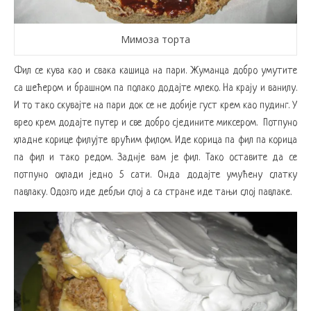
Мимоза торта
Фил се кува као и свака кашица на пари. Жуманца добро умутите
са шећером и брашном па полако додајте млеко. На крају и ванилу.
И то тако скувајте на пари док се не добије густ крем као пудинг. У
врео крем додајте путер и све добро сједините миксером. Потпуно
хладне корице филујте врућим филом. Иде корица па фил па корица
па фил и тако редом. Заднје вам је фил. Тако оставите да се
потпуно охлади једно 5 сати. Онда додајте умућену слатку
павлаку. Одозго иде дебљи слој а са стране иде тањи слој павлаке.