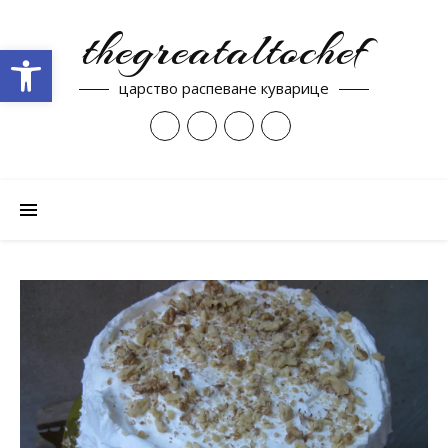
thegreataltochef
Open toolbar
царство распеване куварице