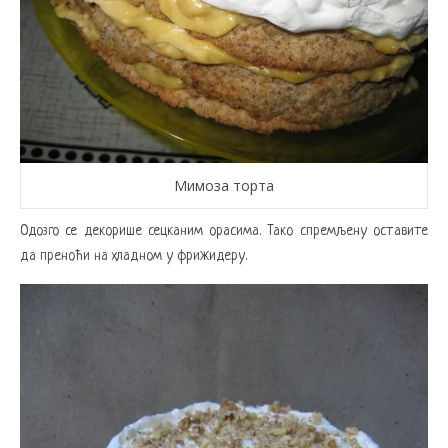
Мимоза торта
Одозго се декорише сецканим орасима. Тако спремљену оставите
да преноћи на хладном у фрижидеру.