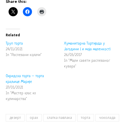
Share this:
Related
Труп торта
Хуманитарна Тортијада у
24/11/2021
Јагодини ( и моја маленкост)
In "Распевани колачи"
26/03/2017
In "Мали савети распеваног
кувара"
Охридска торта – торта
краљице Марије
27/01/2021
In "Мастер клас из
кулинарства"
дезерт
орах
слатка павлака
торта
чоколада