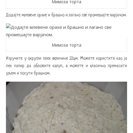
Мимоза торта
Додајте млевене орахе и брашно и лагано све промешајте варјачом.
Мимоза торта
Изручите у округли плех величине 22цм. Можете користити као ја
пек папир да обложите калуп, а можете и класично премазати
уљем и посути брашном.