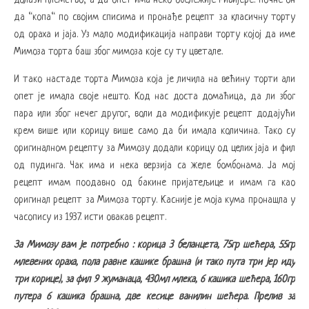
долази племство, а да опет има неко обележије Ривијере. Почне он
да “копа“ по својим списима и пронађе рецепт за класичну торту
од ораха и јаја. Уз мало модификација направи торту којој да име
Мимоза торта баш због мимоза које су ту цветале.
И тако настаде торта Мимоза која је личила на већину торти али
опет је имала своје нешто. Код нас доста домаћица, да ли због
пара или због нечег другог, воли да модификује рецепт додајући
крем више или корицу више само да би имала количина. Тако су
оригиналном рецепту за Мимозу додали корицу од целих јаја и фил
од пудинга. Чак има и нека верзија са желе бомбонама. Ја мој
рецепт имам поодавно од бакине пријатељице и имам га као
оригинал рецепт за Мимоза торту. Касније је моја кума пронашла у
часопису из 1937. исти овакав рецепт.
За Мимозу вам је потребно : корица 3 беланцета, 75гр шећера, 55гр
млевених ораха, пола равне кашике брашна (и тако пута три јер иду
три корице), за фил 9 жуманаца, 430мл млека, 6 кашика шећера, 160гр
путера 6 кашика брашна, две кесице ванилин шећера. Прелив за