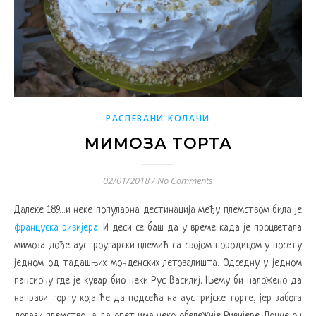
РАСПЕВАНИ КОЛАЧИ
МИМОЗА ТОРТА
02/01/2018
/
No Comments
Далеке 189…и неке популарна дестинација међу племством била је
француска ривијера
. И деси се баш да у време када је процветала
мимоза дође аустроугарски племић са својом породицом у посету
једном од тадашњих монденских летовалишта. Одседну у једном
пансиону где је кувар био неки Рус Василиј. Њему би наложено да
направи торту која ће да подсећа на аустријске торте, јер забога