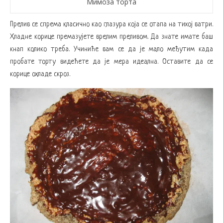
Мимоза торта
Прелив се спрема класично као глазура која се отапа на тихој ватри.
Хладне корице премазујете врелим преливом. Да знате имате баш
кнап колико треба. Учиниће вам се да је мало међутим када
пробате торту видећете да је мера идеална. Оставите да се
корице охладе скроз.