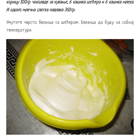
корицу 100гр чоколаде за кување, 6 кашика шећера и 6 кашика млека.
И одозго млечна слатка павлака 350гр.
Умутите чврсто беланца са шећером. Беланца да буду на собној
температури.