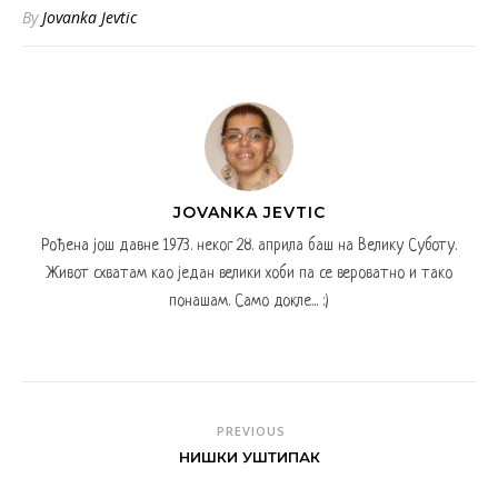
By
Jovanka Jevtic
JOVANKA JEVTIC
Рођена још давне 1973. неког 28. априла баш на Велику Суботу.
Живот схватам као један велики хоби па се вероватно и тако
понашам. Само докле... :)
PREVIOUS
НИШКИ УШТИПАК