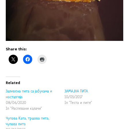
Share this:
Related
Заливена пита са јабукама и
ЗАМАЈНА ПИТА
носталгија
10/03/2017
08/06/2020
In "Теста и пите"
In "Распевани колачи"
Чупава Ката, тршава пита,
чупава пита