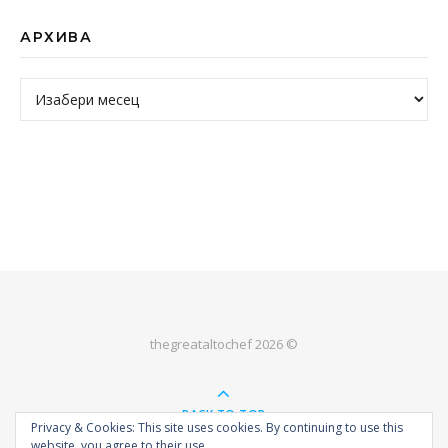
АРХИВА
Архива
thegreataltochef 2026 ©
BACK TO TOP
Privacy & Cookies: This site uses cookies. By continuing to use this
website, you agree to their use.