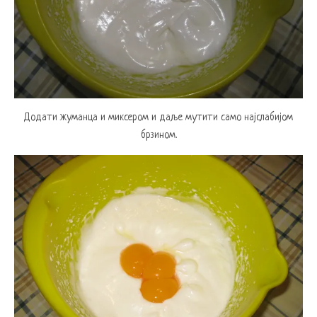
Додати жуманца и миксером и даље мутити само најслабијом
брзином.