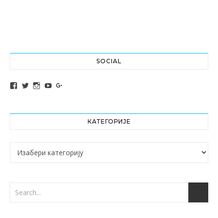
SOCIAL
View altochef’s profile on Facebook
View jovancica73’s profile on Twitter
View jovancica73’s profile on Instagram
View jovancica73’s profile on YouTube
View jovancica73’s profile on Google+
КАТЕГОРИЈЕ
Категорије