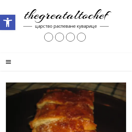
thegreataltochef
Open toolbar
царство распеване куварице