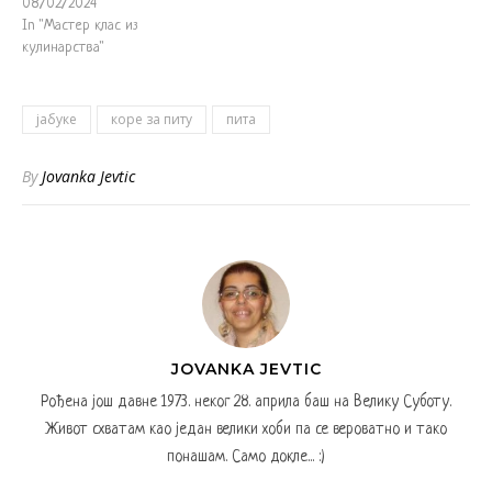
08/02/2024
In "Мастер клас из
кулинарства"
јабуке
коре за питу
пита
By
Jovanka Jevtic
JOVANKA JEVTIC
Рођена још давне 1973. неког 28. априла баш на Велику Суботу.
Живот схватам као један велики хоби па се вероватно и тако
понашам. Само докле... :)