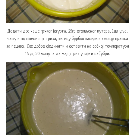
Додати две чаше грчког јогурта, 25гр отопљеног путера, 1дл уља,
чашу и по пшеничног гриза, кесицу бурбон ваниле и кесицу прашка
за пециво. Све добро сјединити и оставити на собној температури
15 до 20 минута да мало гриз упије и набубри.