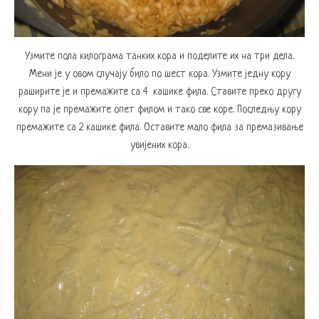
Узмите пола килограма танких кора и поделите их на три дела.
Мени је у овом случају било по шест кора. Узмите једну кору
раширите је и премажите са 4 кашике фила. Ставите преко другу
кору па је премажите опет филом и тако све коре. Последњу кору
премажите са 2 кашике фила. Оставите мало фила за премазивање
увијених кора.