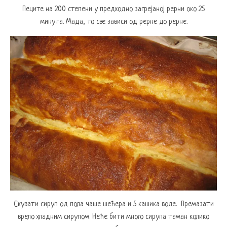
Пеците на 200 степени у предходно загрејаној рерни око 25
минута. Мада, то све зависи од рерне до рерне.
Скувати сируп од пола чаше шећера и 5 кашика воде. Премазати
врело хладним сирупом. Неће бити много сирупа таман колико