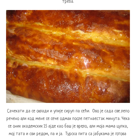
треба.
Сачекати да се охлади и упије сируп па сећи. Ово је сада све лепо
речено али код мене се сече одмах после петнаестак минута. Чека
се оних академских 15 ајде као баш је врело, али моја мама цупка,
мој тата и сви редом, па и ја. Турска пита са јабукама је готова