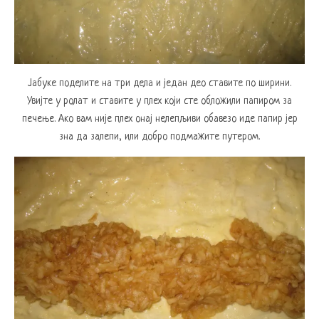
Јабуке поделите на три дела и један део ставите по ширини.
Увијте у ролат и ставите у плех који сте обложили папиром за
печење. Ако вам није плех онај нелепљиви обавезо иде папир јер
зна да залепи, или добро подмажите путером.