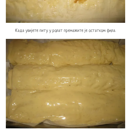
Када увијете питу у ролат премажите је остатком фила.