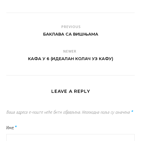
PREVIOUS
БАКЛАВА СА ВИШЊАМА
NEWER
КАФА У 6 (ИДЕАЛАН КОЛАЧ УЗ КАФУ)
LEAVE A REPLY
Ваша адреса е-поште неће бити објављена.
Неопходна поља су означена
*
Име
*