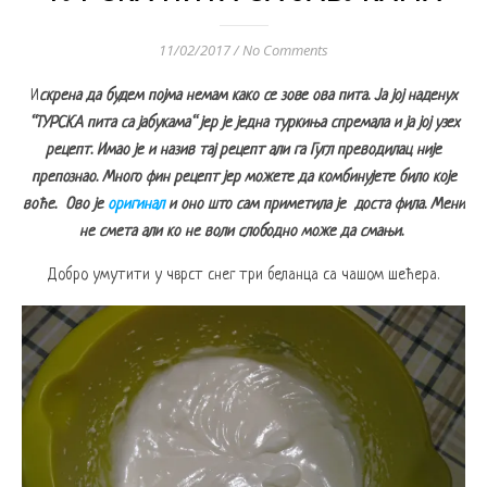
11/02/2017
/
No Comments
Искрена да будем појма немам како се зове ова пита. Ја јој наденух
“ТУРСКА пита са јабукама“ јер је једна туркиња спремала и ја јој узех
рецепт. Имао је и назив тај рецепт али га Гугл преводилац није
препознао. Много фин рецепт јер можете да комбинујете било које
воће. Ово је
оригинал
и оно што сам приметила је доста фила. Мени
не смета али ко не воли слободно може да смањи.
Добро умутити у чврст снег три беланца са чашом шећера.