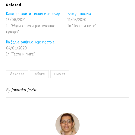
Related
Како оставити тиквице за зиму
Божур погача
16/08/2021
11/05/2020
In "Мали савети распеваног
In "Теста и пите"
кувара"
Најбоље рибице које постоје
04/06/2020
In "Теста и пите"
баклава
јабуке
цимет
By
Jovanka Jevtic