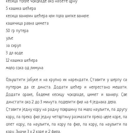
кесица топле чоколаде ако нађете црну
5 кашика шећера
кесица ванилин шећера или пола шипке ваниле
кашичица равна цимета
50 гр путера
уље
за сируп
3 дл воде
12 кашика шећера
мало сока од лимуна
Ољуштити јабуке и на крупно их нарендати. Ставити у шерпу са
путером да се динста. Додати шећер и непрестано мешати.
Додати орахе, бадеме кесицу чоколаде, цимет и ванилу. Све
динстати око 2 до 3 минута. поделити фил на 4 једнака дела.
Ставити једну кору на радну површину па мало науљити, па другу
кору, па преко фил једну четвртину размазати преко целе коре, па
опет кору, па науљити, па кору па фил, па кору, па науљити па
кору. Значи 3 х 2 коре и 2 фила.