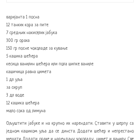
варијанта 1 посна
12 танких кора за пите
7 средњих накиселих јабука
300 гр ораха
150 гр посне чоколаде за кување
5 кашика шећера
кесица ванилин шећера или пола шипке ваниле
кашичица равна цимета
1 дл уља
за сируп
3 дл воде
12 кашика шећера
мало сока од лимуна
Ољуштити јабуке и на крупно их нарендати. Ставити у шерпу са
једном кашиком уља да се динста. Додати шећер и непрестано
мешати. Додати орахе и нарендану чоколаду, цимет и ванилу. Све