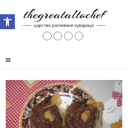
thegreataltochef
Open toolbar
царство распеване куварице