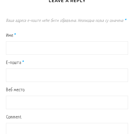
LEAVE A REPLY
Ваша адреса е-поште неће бити објављена.
Неопходна поља су означена
*
Име
*
Е-пошта
*
Веб место
Comment