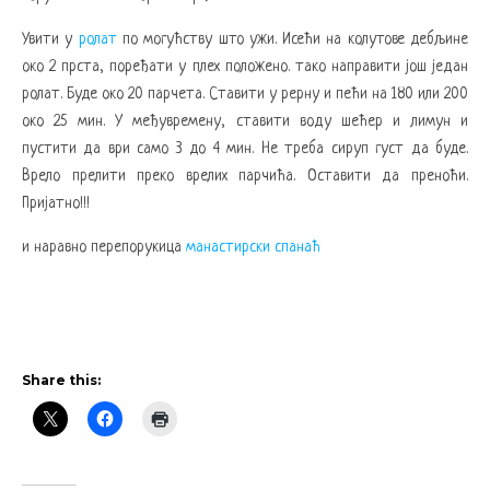
Увити у
ролат
по могућству што ужи. Исећи на колутове дебљине
око 2 прста, поређати у плех положено. тако направити још један
ролат. Буде око 20 парчета. Ставити у рерну и пећи на 180 или 200
око 25 мин. У међувремену, ставити воду шећер и лимун и
пустити да ври само 3 до 4 мин. Не треба сируп густ да буде.
Врело прелити преко врелих парчића. Оставити да преноћи.
Пријатно!!!
и наравно перепорукица
манастирски спанаћ
Share this: