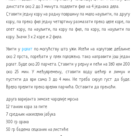
динстати око 2 до 3 минута. поделити фил на 4 једнака дела.
Ставити једну кору на радну површину па мало науљити, па другу
кору, па преко фил једну четвртину размазати преко целе коре, па
опет кору, па науљити, па кору па фил, па кору, па науљити па
кору. Значи 3 х 2 коре и 2 фила.
Увити у
ролат
по могућству што ужи. Исећи на колутове дебљине
око 2 прста, поређати у плех положено. тако направити још један
ролат. Буде око 20 парчета. Ставити у рерну и пећи на 180 или 200
око 25 мин. У међувремену, ставити воду шећер и лимун и
пустити да ври само 3 до 4 мин. Не треба сируп густ да буде.
Врело прелити преко врелих парчића. Оставити да преноћи.
друга варијанта зимске чаролије мрсна
12 танких кора за пите
7 средњих накиселих јабука
300 гр ораха
50 гр бадема сецканих на листиће