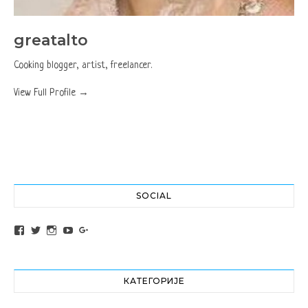
greatalto
Cooking blogger, artist, freelancer.
View Full Profile →
SOCIAL
View altochef’s profile on Facebook
View jovancica73’s profile on Twitter
View jovancica73’s profile on Instagram
View jovancica73’s profile on YouTube
View jovancica73’s profile on Google+
КАТЕГОРИЈЕ