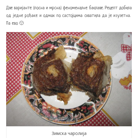
Две варијанте (посна и мрсна) феноменалне баклаве. Рецепт добила
од једне рођаке и одмах по састојцима схватила да је изузетна.
Па ево 🙂
Зимска чаролија