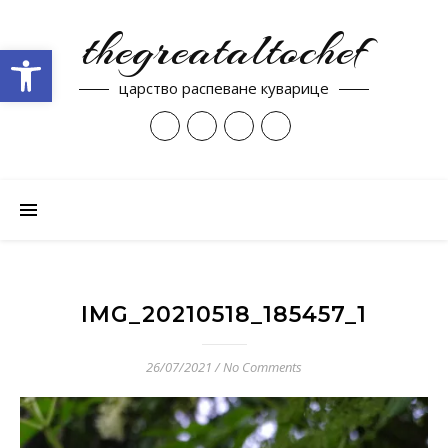
thegreataltochef
Open toolbar
царство распеване куварице
IMG_20210518_185457_1
26/07/2021
/
No Comments