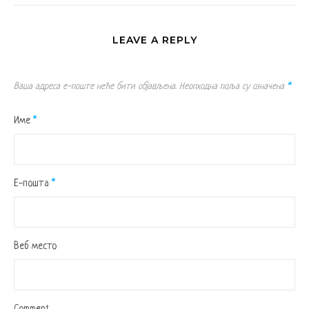
LEAVE A REPLY
Ваша адреса е-поште неће бити објављена.
Неопходна поља су означена
*
Име
*
Е-пошта
*
Веб место
Comment