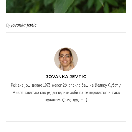
By
Jovanka Jevtic
JOVANKA JEVTIC
Рођена још давне 1973. неког 28. априла баш на Велику Суботу.
Живот схватам као један велики хоби па се вероватно и тако
понашам. Само докле... :)