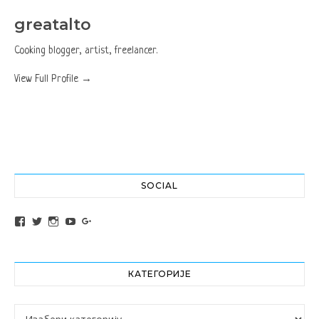
greatalto
Cooking blogger, artist, freelancer.
View Full Profile →
SOCIAL
View altochef’s profile on Facebook
View jovancica73’s profile on Twitter
View jovancica73’s profile on Instagram
View jovancica73’s profile on YouTube
View jovancica73’s profile on Google+
КАТЕГОРИЈЕ
Категорије