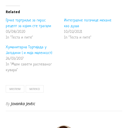
Related
Грчке тортриље за гирос
Интегралне погачице мекане
рецепт за којим сте трагали
као душа
05/08/2020
10/02/2021
In "Теста и пите"
In "Теста и пите"
Хуманитарна Тортијада у
Јагодини ( и моја маленкост)
26/03/2017
In "Мали савети распеваног
кувара"
мелем
млеко
By
Jovanka Jevtic