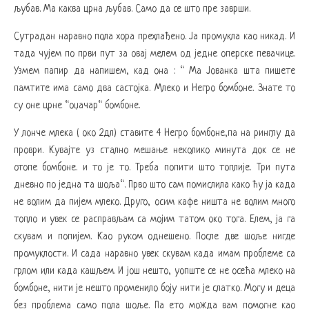
љубав. Ма каква црна љубав. Само да се што пре заврши.
Сутрадан наравно пола хора прехлађено. Ја промукла као никад. И
тада чујем по први пут за овај мелем од једне оперске певачице.
Узмем папир да напишем, кад она : “ Ма Јованка шта пишете
памтите има само два састојка. Млеко и Негро бомбоне. Знате то
су оне црне “оџачар“ бомбоне.
У лонче млека ( око 2дл) ставите 4 Негро бомбоне,па на ринглу да
проври. Кувајте уз стално мешање неколико минута док се не
отопе бомбоне. и то је то. Треба попити што топлије. Три пута
дневно по једна та шоља“. Прво што сам помислила како ћу ја када
не волим да пијем млеко. Друго, осим кафе ништа не волим много
топло и увек се расправљам са мојим татом око тога. Елем, ја га
скувам и попијем. Као руком однешено. После две шоље нигде
промуклости. И сада наравно увек скувам када имам проблеме са
грлом или када кашљем. И још нешто, уопште се не осећа млеко на
бомбоне, нити је нешто променило боју нити је слатко. Могу и деца
без проблема само пола шоље. Па ето можда вам помогне као