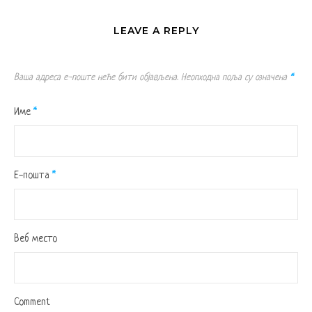
LEAVE A REPLY
Ваша адреса е-поште неће бити објављена.
Неопходна поља су означена
*
Име
*
Е-пошта
*
Веб место
Comment