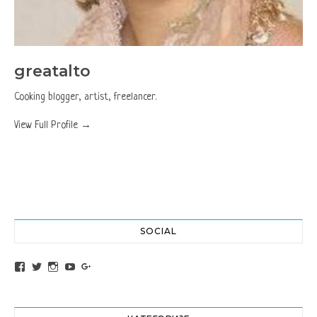
greatalto
Cooking blogger, artist, freelancer.
View Full Profile →
SOCIAL
View altochef’s profile on Facebook
View jovancica73’s profile on Twitter
View jovancica73’s profile on Instagram
View jovancica73’s profile on YouTube
View jovancica73’s profile on Google+