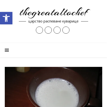
thegreataltochef
Open toolbar
царство распеване куварице