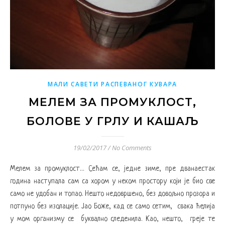
МАЛИ САВЕТИ РАСПЕВАНОГ КУВАРА
МЕЛЕМ ЗА ПРОМУКЛОСТ,
БОЛОВЕ У ГРЛУ И КАШАЉ
19/02/2017
/
No Comments
Мелем за промуклост… Сећам се, једне зиме, пре дванаестак
година наступала сам са хором у неком простору који је био све
само не удобан и топао. Нешто недовршено, без довољно прозора и
потпуно без изолације. Јао Боже, кад се само сетим, свака ћелија
у мом организму се буквално следенила. Као, нешто, греје те