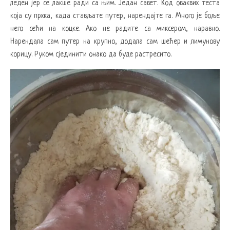
леден јер се лакше ради са њим. Један савет. Код оваквих теста
која су прхка, када стављате путер, нарендајте га. Много је боље
него сећи на коцке. Ако не радите са миксером, наравно.
Нарендала сам путер на крупно, додала сам шећер и лимунову
корицу. Руком сјединити онако да буде растресито.