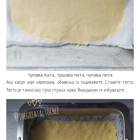
Чупава Ката, тршава пита, чупава пита
Ако калуп није нелепљив, обавезно га подмажите. Ставите тесто.
Тесто је танко као тупа страна ножа. Виљушком га избушкајте.