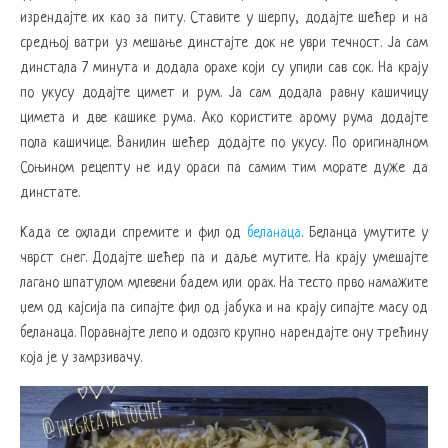
изрендајте их као за питу. Ставите у шерпу, додајте шећер и на
средњој ватри уз мешање динстајте док не уври течност. Ја сам
динстала 7 минута и додала орахе који су упили сав сок. На крају
по укусу додајте цимет и рум. Ја сам додала равну кашичицу
цимета и две кашике рума. Ако користите арому рума додајте
пола кашичице. Ванилин шећер додајте по укусу. По оригиналном
Соњином рецепту не иду ораси па самим тим морате дуже да
динстате.
Када се охлади спремите и фил од
беланаца
. Беланца умутите у
чврст снег. Додајте шећер па и даље мутите. На крају умешајте
лагано шпатулом млевени бадем или орах. На тесто прво намажите
џем од кајсија па сипајте фил од јабука и на крају сипајте масу од
беланаца. Поравнајте лепо и одозго крупно нарендајте ону трећину
која је у замрзивачу.