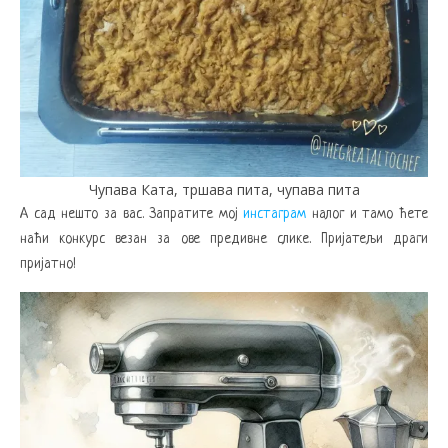
Чупава Ката, тршава пита, чупава пита
А сад нешто за вас. Запратите мој
инстаграм
налог и тамо ћете
наћи конкурс везан за ове предивне слике. Пријатељи драги
пријатно!