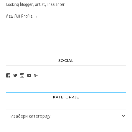
Cooking blogger, artist, freelancer.
View Full Profile →
SOCIAL
View altochef’s profile on Facebook
View jovancica73’s profile on Twitter
View jovancica73’s profile on Instagram
View jovancica73’s profile on YouTube
View jovancica73’s profile on Google+
КАТЕГОРИЈЕ
Категорије