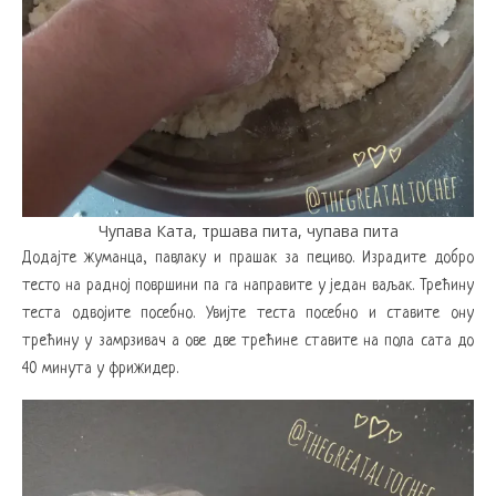
Чупава Ката, тршава пита, чупава пита
Додајте жуманца, павлаку и прашак за пециво. Израдите добро
тесто на радној површини па га направите у један ваљак. Трећину
теста одвојите посебно. Увијте теста посебно и ставите ону
трећину у замрзивач а ове две трећине ставите на пола сата до
40 минута у фрижидер.