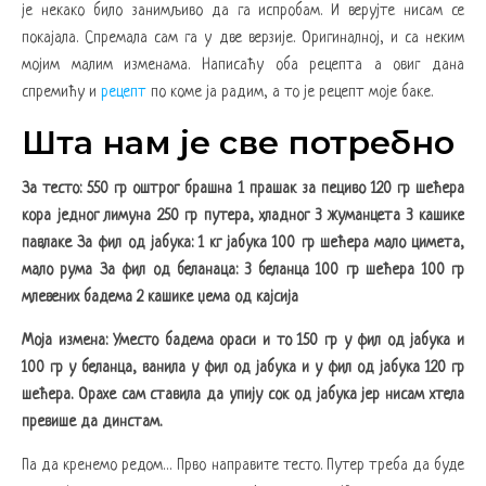
је некако било занимљиво да га испробам. И верујте нисам се
покајала. Спремала сам га у две верзије. Оригиналној, и са неким
мојим малим изменама. Написаћу оба рецепта а овиг дана
спремићу и
рецепт
по коме ја радим, а то је рецепт моје баке.
Шта нам је све потребно
За тесто:
550 гр оштрог брашна 1 прашак за пециво 120 гр шећера
кора једног лимуна 250 гр путера, хладног 3 жуманцета 3 кашике
павлаке За фил од јабука: 1 кг јабука 100 гр шећера мало цимета,
мало рума За фил од беланаца: 3 беланца 100 гр шећера 100 гр
млевених бадема 2 кашике џема од кајсија
Моја измена:
Уместо бадема ораси и то 150 гр у фил од јабука и
100 гр у беланца, ванила у фил од јабука и у фил од јабука 120 гр
шећера. Орахе сам ставила да упију сок од јабука јер нисам хтела
превише да динстам.
Па да кренемо редом… Прво направите тесто. Путер треба да буде