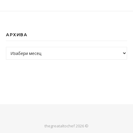
АРХИВА
Архива
thegreataltochef 2026 ©