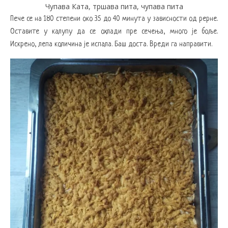
Чупава Ката, тршава пита, чупава пита
Пече се на 180 степени око 35 до 40 минута у зависности од рерне.
Оставите у калупу да се охлади пре сечења, много је боље.
Искрено, лепа количина је испала. Баш доста. Вреди га направити.