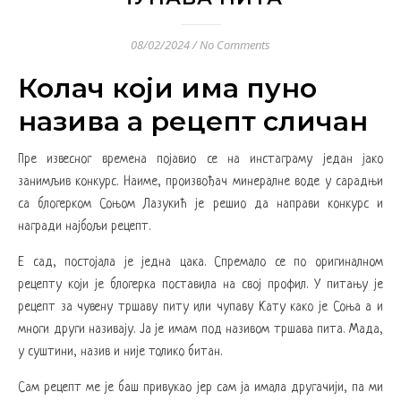
08/02/2024
/
No Comments
Колач који има пуно
назива а рецепт сличан
Пре извесног времена појавио се на инстаграму један јако
занимљив конкурс. Наиме, произвођач минералне воде у сарадњи
са блогерком Соњом Лазукић је решио да направи конкурс и
награди најбољи рецепт.
Е сад, постојала је једна цака. Спремало се по оригиналном
рецепту који је блогерка поставила на свој профил. У питању је
рецепт за чувену тршаву питу или чупаву Кату како је Соња а и
многи други називају. Ја је имам под називом тршава пита. Мада,
у суштини, назив и није толико битан.
Сам рецепт ме је баш привукао јер сам ја имала другачији, па ми