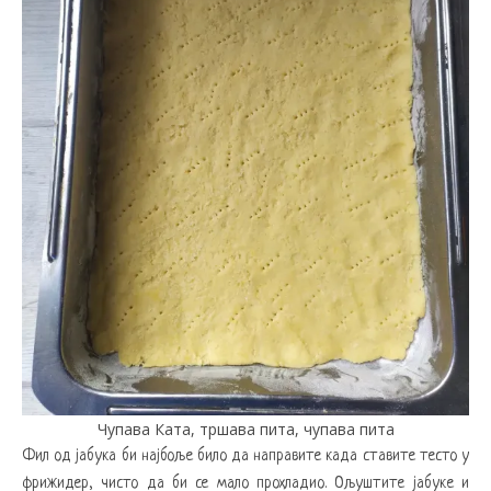
Чупава Ката, тршава пита, чупава пита
Фил од јабука би најбоље било да направите када ставите тесто у
фрижидер, чисто да би се мало прохладио. Ољуштите јабуке и