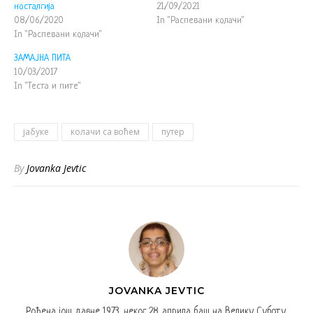
носталгија
21/09/2021
08/06/2020
In "Распевани колачи"
In "Распевани колачи"
ЗАМАЈНА ПИТА
10/03/2017
In "Теста и пите"
јабуке
колачи са воћем
путер
By
Jovanka Jevtic
JOVANKA JEVTIC
Рођена још давне 1973. неког 28. априла баш на Велику Суботу.