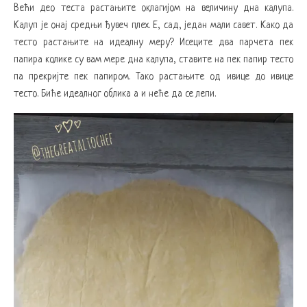
Већи део теста растањите оклагијом на величину дна калупа.
Калуп је онај средњи ђувеч плех. Е, сад, један мали савет. Како да
тесто растањите на идеалну меру? Исеците два парчета пек
папира колике су вам мере дна калупа, ставите на пек папир тесто
па прекријте пек папиром. Тако растањите од ивице до ивице
тесто. Биће идеалног облика а и неће да се лепи.