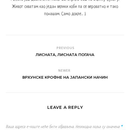
Живот схватам као један велики хоби па се вероватно и тако
понашам. Само докле... :)
PREVIOUS
ЛИСНАТА, ЛИСНАТА ПОГАЧА
NEWER
ВРХУНСКЕ КРОФНЕ НА ЈАПАНСКИ НАЧИН
LEAVE A REPLY
Ваша адреса е-поште неће бити објављена.
Неопходна поља су означена
*