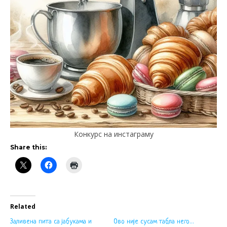
Конкурс на инстаграму
Share this:
Related
Заливена пита са јабукама и
Ово није сусам табла него…