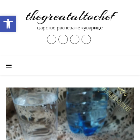
thegreataltochef
Open toolbar
царство распеване куварице