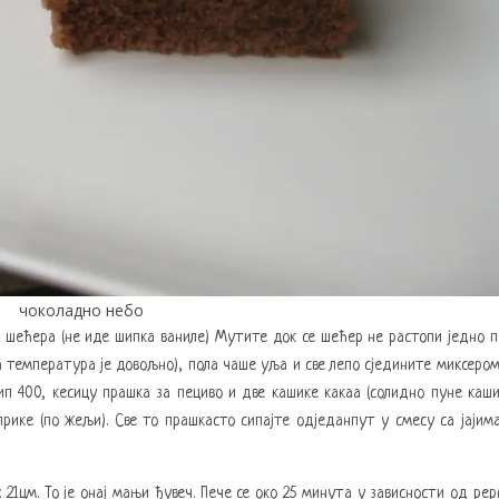
чоколадно небо
н шећера (не иде шипка ваниле) Мутите док се шећер не растопи једно 
а температура је довољно), пола чаше уља и све лепо сједините миксером
п 400, кесицу прашка за пециво и две кашике какаа (солидно пуне каш
прике (по жељи). Све то прашкасто сипајте одједанпут у смесу са јајим
х 21цм. То је онај мањи ђувеч. Пече се око 25 минута у зависности од рер