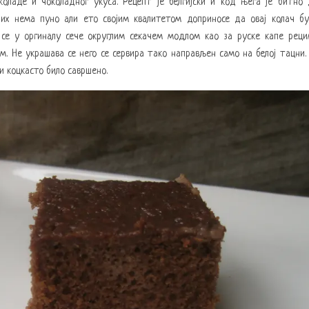
оладе и чоколадног укуса. Рецепт је белгијски и код њега је битно
ојих нема пуно али ето својим квалитетом доприносе да овај колач б
се у оргиналу сече округлим секачем модлом као за руске капе рец
м. Не украшава се него се сервира тако направљен само на белој тацни.
 и коцкасто било савршено.