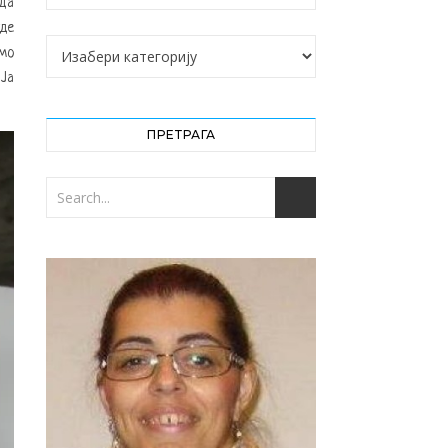
 да
уде
Категорије
имо
 Ја
ПРЕТРАГА