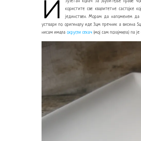
И
зузетан колач за љубитеље праве чок
користите све квалитетне састојке к
јединствен. Морам да напоменем да 
уствари по оригиналу иде 3цм пречник а висина 5ц
нисам имала
округли секач
(мој сам позајмила) па је