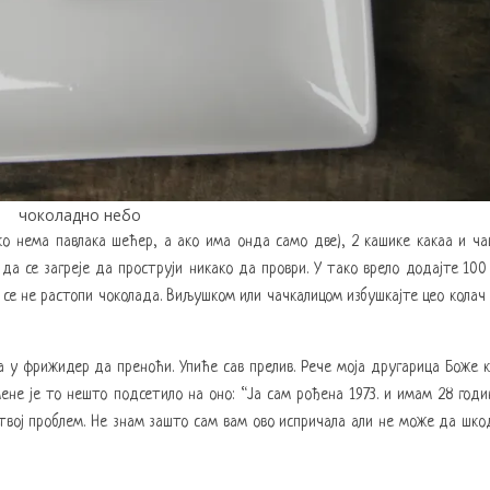
чоколадно небо
ко нема павлака шећер, а ако има онда само две), 2 кашике какаа и ч
да се загреје да проструји никако да проври. У тако врело додајте 100
 се не растопи чоколада. Виљушком или чачкалицом избушкајте цео колач
а у фрижидер да преноћи. Упиће сав прелив. Рече моја другарица Боже 
ене је то нешто подсетило на оно: “Ја сам рођена 1973. и имам 28 годи
је твој проблем. Не знам зашто сам вам ово испричала али не може да шко