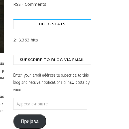
RSS - Comments
BLOG STATS
218.363 hits
SUBSCRIBE TO BLOG VIA EMAIL
аша
 гр
Enter your email address to subscribe to this
 па
blog and receive notifications of new posts by
email.
као
Адреса е-поште
на.
ди.
Пријава