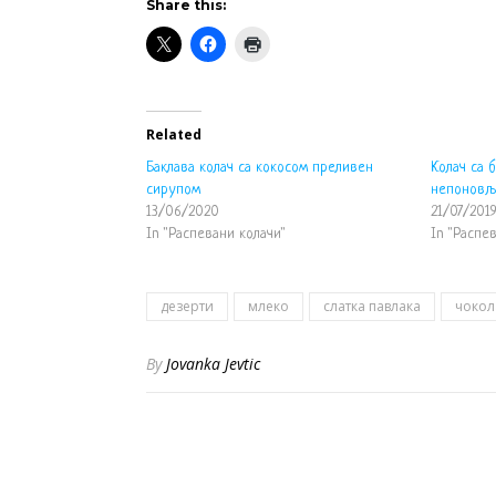
Share this:
Related
Баклава колач са кокосом преливен
Колач са 
сирупом
непоновљ
13/06/2020
21/07/201
In "Распевани колачи"
In "Распе
дезерти
млеко
слатка павлака
чокол
By
Jovanka Jevtic