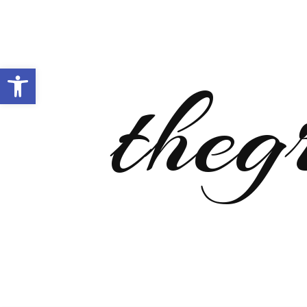
Open toolbar
theg