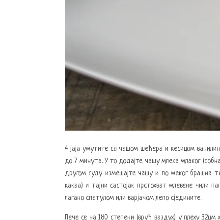
4 јаја умутите са чашом шећера и кесицом ванили
до 7 минута. У то додајте чашу млека млаког (собн
другом суду измешајте чашу и по меког брашна ти
какаа) и тајни састојак прстохват млевене чили па
лагано спатулом или варјачом лепо сједините.
Пече се на 180 степени (врућ ваздух) у плеху 32цм 