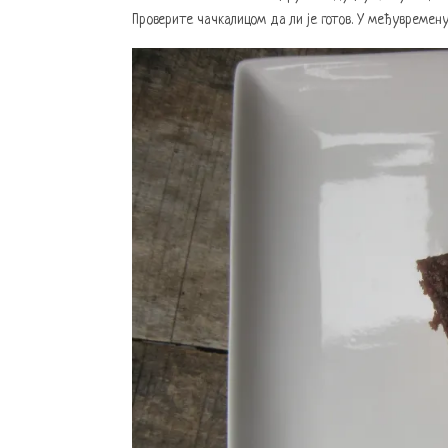
Проверите чачкалицом да ли је готов. У међувремен