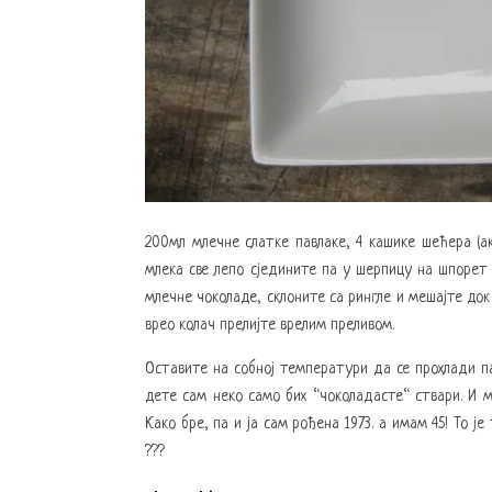
200мл млечне слатке павлаке, 4 кашике шећера (а
млека све лепо сједините па у шерпицу на шпорет 
млечне чоколаде, склоните са рингле и мешајте док
врео колач прелијте врелим преливом.
Оставите на собној температури да се прохлади п
дете сам неко само бих “чоколадасте“ ствари. И м
Како бре, па и ја сам рођена 1973. а имам 45! То 
???