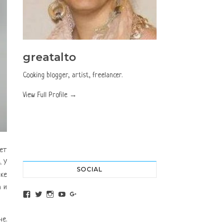
greatalto
Cooking blogger, artist, freelancer.
View Full Profile →
пет
. У
SOCIAL
ике
а и
View altochef’s profile on Facebook
View jovancica73’s profile on Twitter
View jovancica73’s profile on Instagram
View jovancica73’s profile on YouTube
View jovancica73’s profile on Google+
не.