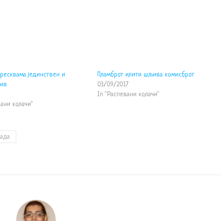
бресквама јединствен и
Пламброт илити шљива комисброт
ив
03/09/2017
9
In "Распевани колачи"
вани колачи"
ада